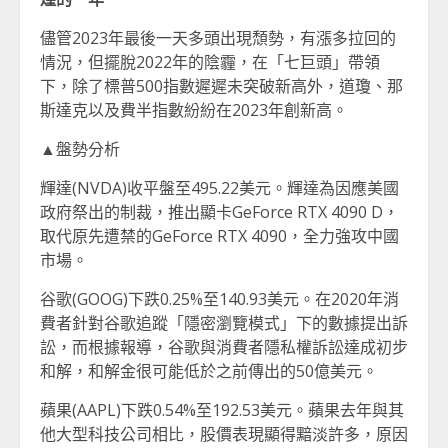
儘管2023年最後一天多頭出現頹勢，有漲多拉回的
情況，但擺脫2022年的陰霾，在「七巨頭」帶領
下，除了標普500指數遲遲未突破新高外，道瓊、那
斯達克以及費半指數紛紛在2023年創新高。
▲盤勢分析
輝達(NVDA)收平盤至495.22美元。輝達為因應美國
政府祭出的制裁，推出顯卡GeForce RTX 4090 D，
取代原先遭禁的GeForce RTX 4090，全力強攻中國
市場。
谷歌(GOOG)下跌0.25%至140.93美元。在2020年消
費者針對谷歌追蹤「隱密瀏覽模式」下的數據提出訴
訟，而根據報導，谷歌與消費者隱私權訴訟達成初步
和解，和解金很可能低於之前傳出的50億美元。
蘋果(AAPL)下跌0.54%至192.53美元。蘋果去年與其
他大型科技公司相比，股價表現顯得黯淡許多，原因