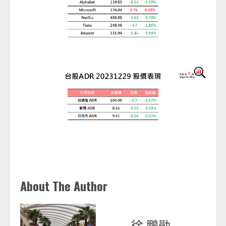
About The Author
徐 鵬勛