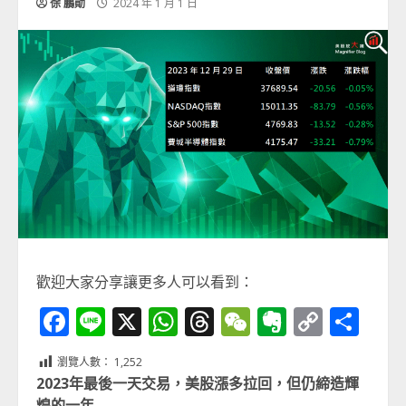
徐 鵬勛
2024 年 1 月 1 日
歡迎大家分享讓更多人可以看到：
Facebook
Line
X
WhatsApp
Threads
WeChat
Evernot
Copy
分
Link
享
瀏覽人數：
1,252
2023
年最後一天交易，美股漲多拉回，但仍締造輝
煌的一年