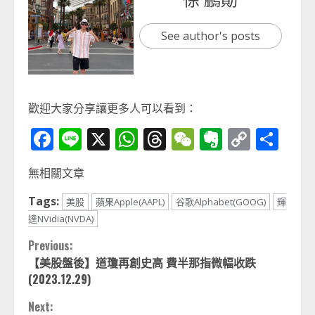
See author's posts
歡迎大家分享讓更多人可以看到：
Facebook
Line
X
WhatsApp
Threads
WeChat
Evernot
Copy
分
Link
享
無相關文章
Tags:
美股
蘋果Apple(AAPL)
谷歌Alphabet(GOOG)
輝
達NVidia(NVDA)
Continue
Previous:
【美股盤後】道瓊再創史高 費半那指微幅收跌
Reading
(2023.12.29)
Next: