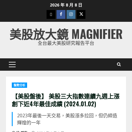
Skip
2026 年 8 月 8 日
to
下
Facebook
Instagram
Twitter
content
載
美股放大鏡 MAGNIFIER
美
股
全台最大美股研究報告平台
K
線
Primary
Menu
盤勢分析
【美股盤後】 美股三大指數連續九週上漲
創下近4年最佳成績 (2024.01.02)
2023年最後一天交易，美股漲多拉回，但仍締造
輝煌的一年