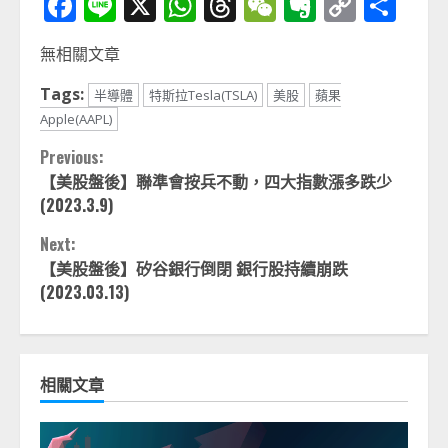
Facebook
Line
X
WhatsApp
Threads
WeChat
Evernot
Copy
分
Link
享
無相關文章
Tags:
半導體
特斯拉Tesla(TSLA)
美股
蘋果
Apple(AAPL)
Continue
Previous:
【美股盤後】聯準會按兵不動，四大指數漲多跌少
Reading
(2023.3.9)
Next:
【美股盤後】
矽谷銀行倒閉 銀行股持續崩跌
(2023.03.13)
相關文章