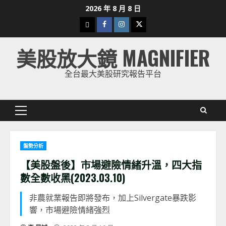
Skip
2026 年 8 月 8 日
to
下
Facebook
Instagram
Twitter
content
載
美股放大鏡 MAGNIFIER
美
股
全台最大美股研究報告平台
K
線
Primary
Menu
盤勢分析
【美股盤後】市場避險情緒升溫，四大指
數全數收黑(2023.03.10)
非農就業報告即將發布，加上Silvergate暴跌影
響，市場避險情緒強烈