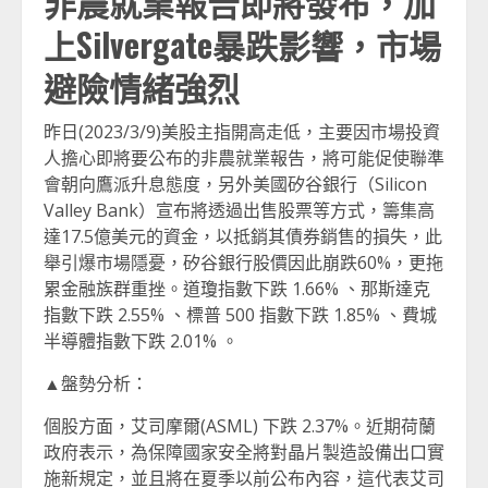
非農就業報告即將發布，加
上Silvergate暴跌影響，市場
避險情緒強烈
昨日(2023/3/9)美股主指開高走低，主要因市場投資
人擔心即將要公布的非農就業報告，將可能促使聯準
會朝向鷹派升息態度，另外美國矽谷銀行（Silicon
Valley Bank）宣布將透過出售股票等方式，籌集高
達17.5億美元的資金，以抵銷其債券銷售的損失，此
舉引爆市場隱憂，矽谷銀行股價因此崩跌60%，更拖
累金融族群重挫。道瓊指數下跌 1.66% 、那斯達克
指數下跌 2.55% 、標普 500 指數下跌 1.85% 、費城
半導體指數下跌 2.01% 。
▲盤勢分析：
個股方面，艾司摩爾(ASML) 下跌 2.37%。近期荷蘭
政府表示，為保障國家安全將對晶片製造設備出口實
施新規定，並且將在夏季以前公布內容，這代表艾司