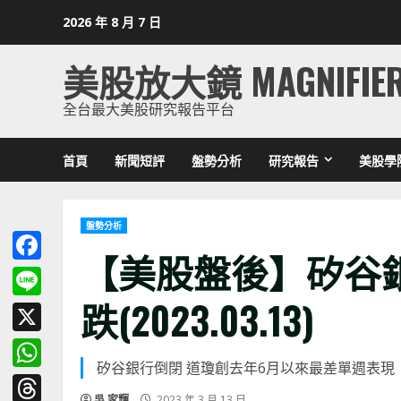
Skip
2026 年 8 月 7 日
to
content
美股放大鏡 MAGNIFIE
全台最大美股研究報告平台
首頁
新聞短評
盤勢分析
研究報告
美股學
盤勢分析
【美股盤後】
矽谷
Facebook
跌(2023.03.13)
Line
X
矽谷銀行倒閉 道瓊創去年6月以來最差單週表現
WhatsApp
吳 家輝
2023 年 3 月 13 日