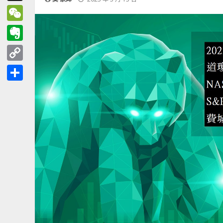
Threads
WeChat
Evernote
Copy
Link
分
享