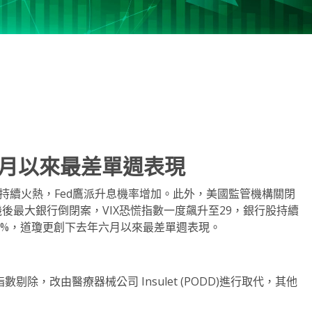
note
py
分
nk
享
6月以來最差單週表現
持續火熱，Fed鷹派升息機率增加。此外，美國監管機構關閉
08年金融危機後最大銀行倒閉案，VIX恐慌指數一度飆升至29，銀行股持續
.89%，道瓊更創下去年六月以來最差單週表現。
 500指數剔除，改由醫療器械公司 Insulet (PODD)進行取代，其他