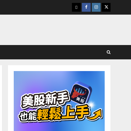
下
Facebook
Instagram
Twitter
載
美
股
K
線