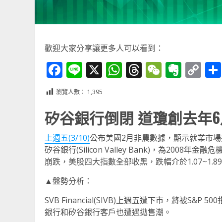
歡迎大家分享讓更多人可以看到：
Facebook
Line
X
WhatsApp
Threads
WeChat
Ever
Co
Li
瀏覽人數：
1,395
矽谷銀行倒閉 道瓊創去年
上週五(3/10)
公布美國2月非農數據，顯示就業市場
矽谷銀行(Silicon Valley Bank)，為20
崩跌，美股四大指數全部收黑，跌幅介於1.07~1
▲盤勢分析：
SVB Financial(SIVB)上週五遭下市，將被S&P
銀行和矽谷銀行客戶也遭遇拋售潮。