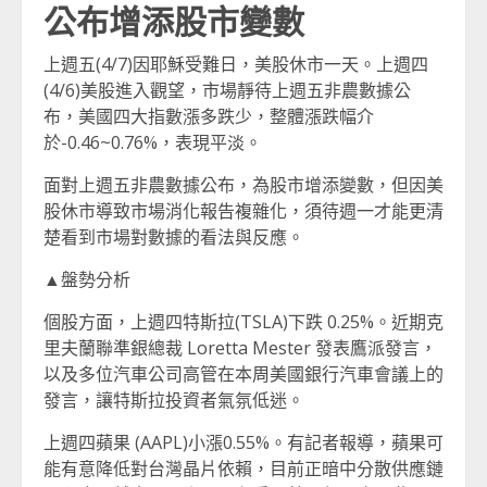
公布增添股市變數
上週五(4/7)因耶穌受難日，美股休市一天。上週四
(4/6)美股進入觀望，市場靜待上週五非農數據公
布，美國四大指數漲多跌少，整體漲跌幅介
於-0.46~0.76%，表現平淡。
面對上週五非農數據公布，為股市增添變數，但因美
股休市導致市場消化報告複雜化，須待週一才能更清
楚看到市場對數據的看法與反應。
▲盤勢分析
個股方面，上週四特斯拉(TSLA)下跌 0.25%。近期克
里夫蘭聯準銀總裁 Loretta Mester 發表鷹派發言，
以及多位汽車公司高管在本周美國銀行汽車會議上的
發言，讓特斯拉投資者氣氛低迷。
上週四蘋果 (AAPL)小漲0.55%。有記者報導，蘋果可
能有意降低對台灣晶片依賴，目前正暗中分散供應鏈