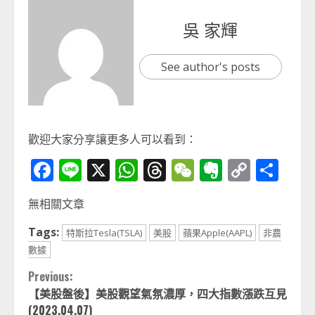
吳 家輝
See author's posts
歡迎大家分享讓更多人可以看到：
Facebook
Line
X
WhatsApp
Threads
WeChat
Evernot
Copy
分
Link
享
無相關文章
Tags:
特斯拉Tesla(TSLA)
美股
蘋果Apple(AAPL)
非農
數據
Continue
Previous:
【美股盤後】美股觀望氣氛濃厚，四大指數漲跌互見
Reading
(2023.04.07)