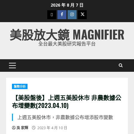
Skip
2026 年 8 月 7 日
to
下
Facebook
Instagram
Twitter
content
載
美股放大鏡 MAGNIFIER
美
股
全台最大美股研究報告平台
K
線
Primary
Menu
盤勢分析
【美股盤後】上週五美股休市 非農數據公
布增變數(2023.04.10)
上週五美股休市，非農數據公布增添股市變數
吳 家輝
2023 年 4 月 10 日