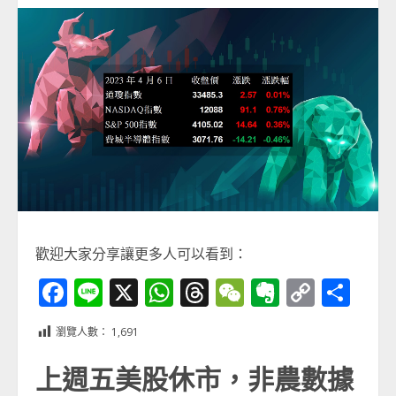
歡迎大家分享讓更多人可以看到：
Facebook
Line
X
WhatsApp
Threads
WeChat
Evernot
Copy
分
Link
享
瀏覽人數：
1,691
上週五美股休市，非農數據