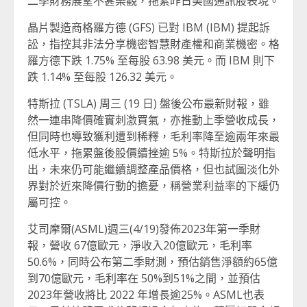
二季財務展望不甚樂觀，拖累昨日美國通訊股表現。
晶片製造商格羅方德 (GFS) 已對 IBM (IBM) 提起訴
訟，指控其非法分享機密智慧財產權和商業機密。格
羅方德下跌 1.75% 至每股 63.98 美元。而 IBM 則下
跌 1.14% 至每股 126.32 美元。
特斯拉 (TSLA) 周三 (19 日) 盤後公布最新財報，雖
然一連串降價確實刺激買氣，亦推動上季營收成長，
但同時也導致獲利遭到稀釋，毛利率降至逾兩年來最
低水平，拖累盤後股價續挫逾 5%。特斯拉於聲明指
出，未來仍可能繼續調整產品價格，但也試圖淡化外
界對於近來降價行動的擔憂，稱營業利益率的下緩仍
屬可控。
艾司摩爾(ASML)週三(4/19)發佈2023年第一季財
報，營收 67億歐元，淨收入20億歐元，毛利率
50.6%，同時公布第二季財測，預估銷售淨額約65億
到70億歐元，毛利率在 50%到51%之間，並預估
2023年營收將比 2022 年增長逾25%。ASML也表