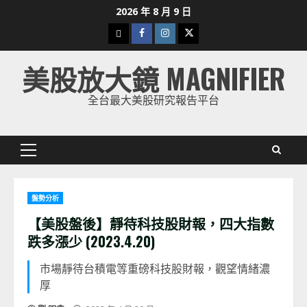
Skip
2026 年 8 月 9 日
to
下
Facebook
Instagram
Twitter
content
載
美股放大鏡 MAGNIFIER
美
股
全台最大美股研究報告平台
K
線
Primary
Menu
盤勢分析
【美股盤後】靜待科技股財報，四大指數
跌多漲少 (2023.4.20)
市場靜待台積電等重磅科技股財報，觀望情緒濃
厚