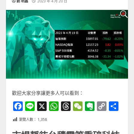
劉 明鑫
2023 年 4 月 20 日
歡迎大家分享讓更多人可以看到：
Facebook
Line
X
WhatsApp
Threads
WeChat
Evernot
Copy
分
Link
享
瀏覽人數：
1,358