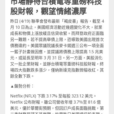
市場靜待台積電等重磅科技
股財報，觀望情緒濃厚
昨日 (4/19) 聯準會發布最新「褐皮書」報告，截至 4
月 10 日為止，美國經濟活動近幾週變化不大，就業
成長和物價上漲放緩且信貸收緊。而拜登政府正面臨
另一難題，若不提高舉債上限，恐導致美國出現首次
債務違約。美國眾議院議長麥卡錫週三公布一項全面
一籃子計畫做因應，並提議將債務上限提高 1.5 兆美
元，或延長至明年 3 月 31 日。另一方面，美股消化
又一批企業財報，並靜台積電等重磅科技股財報，終
場四大指數跌多漲少，僅納斯達克指數微幅收紅，其
餘全數下跌。
▲盤勢分析：
Netflix (NFLX) 下跌 3.17% 至每股 323.12 美元。
Netflix 公布財報，雖公司營收年增 3.7％至 81.6 億
美元，優於華爾街預期，但因訂戶成長面臨挑戰，第