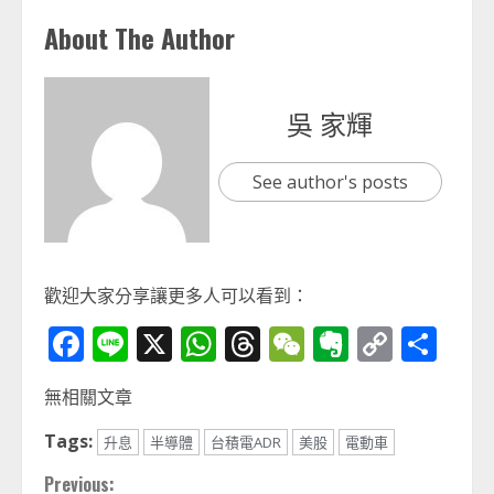
About The Author
吳 家輝
See author's posts
歡迎大家分享讓更多人可以看到：
Facebook
Line
X
WhatsApp
Threads
WeChat
Evernot
Copy
分
Link
享
無相關文章
Tags:
升息
半導體
台積電ADR
美股
電動車
Continue
Previous: