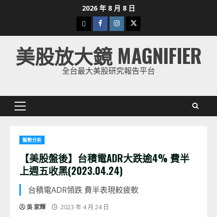
Skip
2026 年 8 月 8 日
to
下
Facebook
Instagram
Twitter
content
載
美股放大鏡 MAGNIFIER
美
股
全台最大美股研究報告平台
K
線
Primary
Menu
盤勢分析
【美股盤後】台積電ADR大跌逾4% 費半
上週五收黑(2023.04.24)
台積電ADR領跌 費半表現較疲軟
吳 家輝
2023 年 4 月 24 日