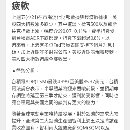
疲軟
上週五(4/21)在市場消化財報數據與經濟數據後，美
股四大指數漲多跌少，其中道瓊、標普500以及那斯
達克指數上漲，幅度介於0.07~0.11%，費半指數受
到台積電ADR下跌影響，指數下滑超過0.8%。以一
週來看，上週有多位Fed官員表態支持下個月升息1
碼，加上近期許多財報公布，美股近期表現較疲軟，
美股四大指數週線全部收黑。
▲盤勢分析：
台積電ADR(TSM)暴跌4.39%至美股85.37美元。台積
電法說會表示，半導體業將迎來嚴峻前景，並預期庫
存調整將延至第三季才結束，獲利將受影響，同時也
讓台積電與美國之間的談判有更大的壓力。
隨著全球電動車業務持續發展，對於鋰礦的需求大幅
提升，全球第二大鋰礦生產國智利上週五決定將該產
業收為國有，智利兩大鋰礦廠商SQM(SQM)以及