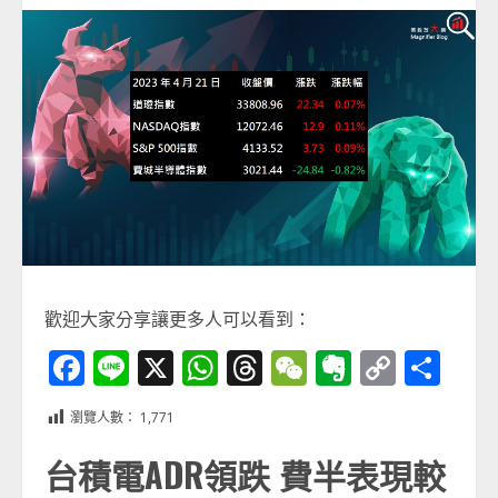
歡迎大家分享讓更多人可以看到：
Facebook
Line
X
WhatsApp
Threads
WeChat
Evernot
Copy
分
Link
享
瀏覽人數：
1,771
台積電ADR領跌 費半表現較