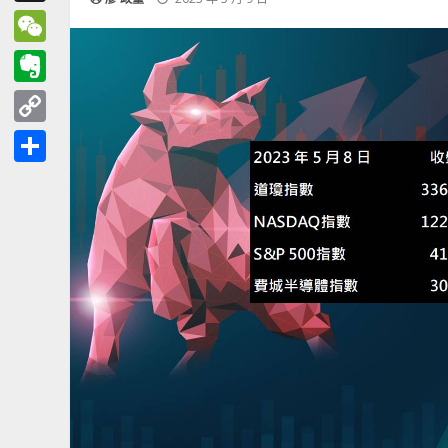
Threads
WeChat
Evernote
Copy
Link
分
享