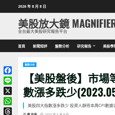
Skip
2026 年 8 月 8 日
to
content
美股放大鏡 MAGNIFIE
全台最大美股研究報告平台
首頁
新聞短評
盤勢分析
研究報告
美股學
盤勢分析
【美股盤後】市場等
Facebook
數漲多跌少(2023.05
Line
X
美股四大指數漲多跌少 投資人靜待本周CPI數據
WhatsApp
廖 政童
2023 年 5 月 9 日