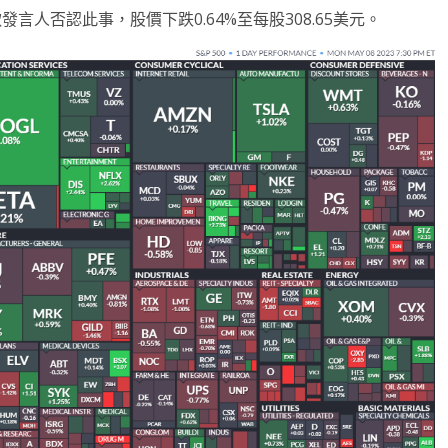
發言人否認此事，股價下跌0.64%至每股308.65美元。