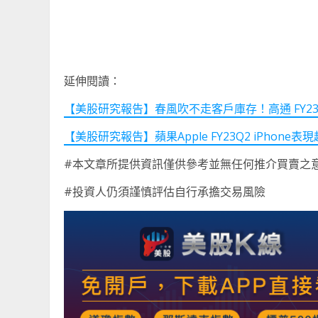
延伸閱讀：
【美股研究報告】春風吹不走客戶庫存！高通 FY
【美股研究報告】蘋果Apple FY23Q2 iPh
#本文章所提供資訊僅供參考並無任何推介買賣之
#投資人仍須謹慎評估自行承擔交易風險