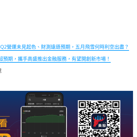
23Q2營運未見起色、財測遠遜預期，五月飛雪何時利空出盡？
one表現超預期，攜手高盛推出金融服務，有望開創新市場！
意