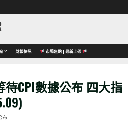
R
院
財報快訊
市場焦點 | 最新上架
待CPI數據公布 四大指
.09)
公布