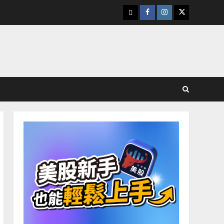
下
Facebook
Instagram
Twitter
載
美
股
K
線