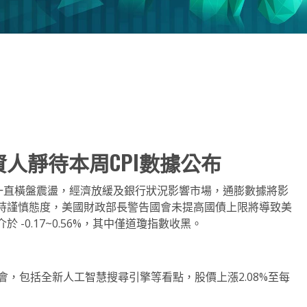
note
py
分
nk
享
人靜待本周CPI數據公布
以來一直橫盤震盪，經濟放緩及銀行狀況影響市場，通膨數據將影
持謹慎態度，美國財政部長警告國會未提高國債上限將導致美
-0.17~0.56%，其中僅道瓊指數收黑。
/O 開發者大會，包括全新人工智慧搜尋引擎等看點，股價上漲2.08%至每