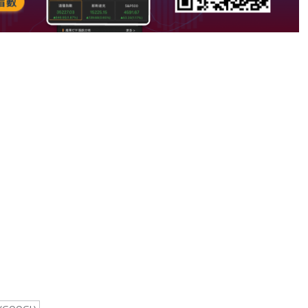
note
py
分
nk
享