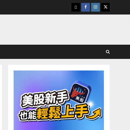
下
Facebook
Instagram
Twitter
載
美
股
K
線