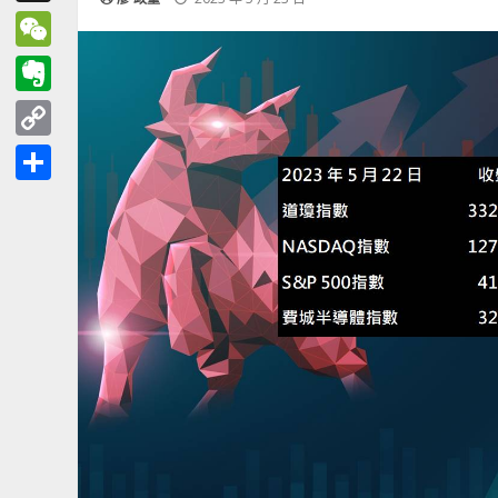
Threads
WeChat
Evernote
Copy
Link
分
享