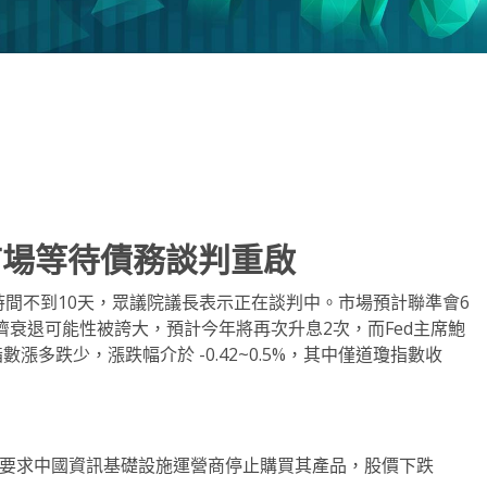
note
py
分
nk
享
市場等待債務談判重啟
約時間不到10天，眾議院議長表示正在談判中。市場預計聯準會6
濟衰退可能性被誇大，預計今年將再次升息2次，而Fed主席鮑
多跌少，漲跌幅介於 -0.42~0.5%，其中僅道瓊指數收
，要求中國資訊基礎設施運營商停止購買其產品，股價下跌