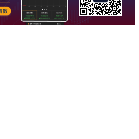
note
py
分
nk
享