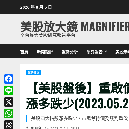
Skip
2026 年 8 月 6 日
to
content
美股放大鏡 MAGNIFIE
全台最大美股研究報告平台
首頁
新聞短評
盤勢分析
研究報告
美股學
盤勢分析
【美股盤後】重啟
Facebook
漲多跌少(2023.05.2
Line
X
美股四大指數漲多跌少，市場等待債務談判重啟
WhatsApp
廖 政童
2023 年 5 月 23 日