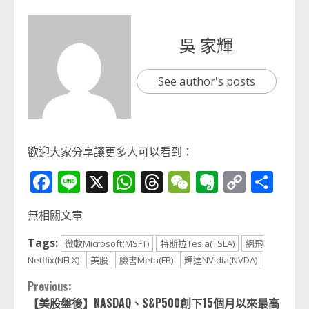
吳 家輝
See author's posts
歡迎大家分享讓更多人可以看到：
Facebook
Line
X
WhatsApp
Threads
WeChat
Evernot
Copy
分
Link
享
無相關文章
Tags:
微軟Microsoft(MSFT)
特斯拉Tesla(TSLA)
網飛
Netflix(NFLX)
美股
臉書Meta(FB)
輝達NVidia(NVDA)
Continue
Previous:
【美股盤後】NASDAQ、S&P500創下15個月以來最高