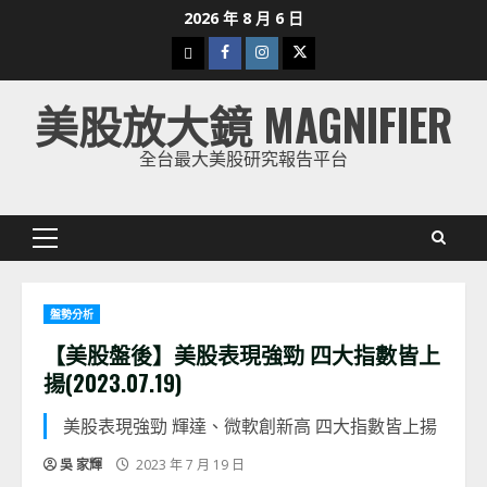
Skip
2026 年 8 月 6 日
to
下
Facebook
Instagram
Twitter
content
載
美股放大鏡 MAGNIFIER
美
股
全台最大美股研究報告平台
K
線
Primary
Menu
盤勢分析
【美股盤後】美股表現強勁 四大指數皆上
揚(2023.07.19)
美股表現強勁 輝達、微軟創新高 四大指數皆上揚
吳 家輝
2023 年 7 月 19 日