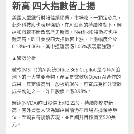
新高 四大指數皆上揚
美國大型銀行財報佳績頻傳，市場吃下一顆定心丸，
此外科技股也表現強勁，在AI浪潮的持續推動下，輝
達和微軟不斷改寫歷史新高，Netflix和特斯拉也相
競走高。昨日美股四大指數皆上漲，上漲幅度介於
0.13%~1.06%，其中道瓊暴漲1.06%表現最強勁。
▲盤勢分析
微軟(MSFT)的AI系統Office 365 Copilot 是今年AI浪
潮下的一大重要產物，產品是微軟與Open AI合作的
成果，其定價高出一般板約36%，可望成為推升微軟
成長動能之一，昨日股價上漲3.98%。
輝達(NVDA)昨日股價上漲2.22%，持續創歷史新
高，有外資發人認為輝達目前仍在市場占據領導地
位，樂觀看待後續表現，並且調升目標價至520美
元。