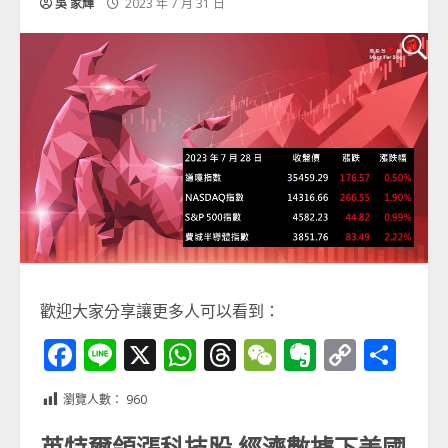
吳 家輝
2023 年 7 月 31 日
歡迎大家分享讓更多人可以看到：
Facebook
Line
X
WhatsApp
Threads
WeChat
Evernot
Copy
分
Link
享
瀏覽人數：
960
英特爾領漲科技股 經濟數據下美國