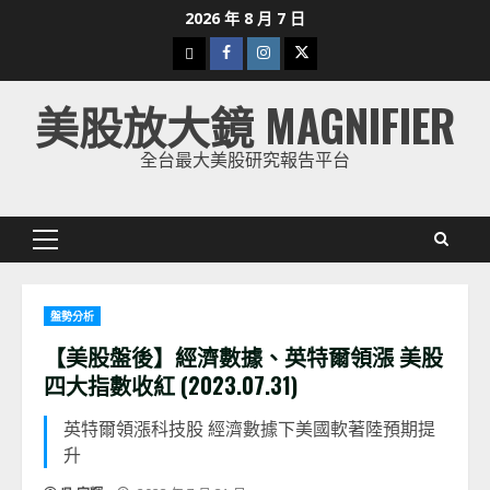
Skip
2026 年 8 月 7 日
to
下
Facebook
Instagram
Twitter
content
載
美股放大鏡 MAGNIFIER
美
股
全台最大美股研究報告平台
K
線
Primary
Menu
盤勢分析
【美股盤後】經濟數據、英特爾領漲 美股
四大指數收紅 (2023.07.31)
英特爾領漲科技股 經濟數據下美國軟著陸預期提
升