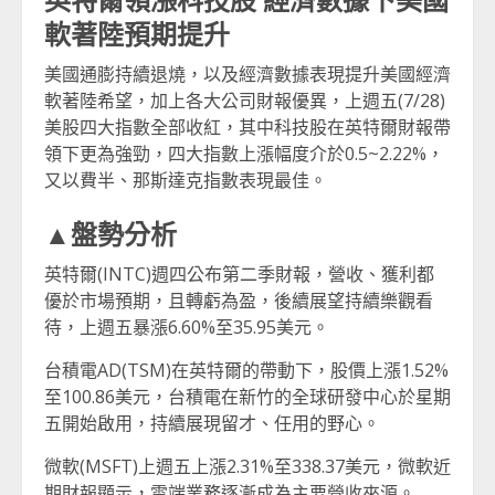
軟著陸預期提升
美國通膨持續退燒，以及經濟數據表現提升美國經濟
軟著陸希望，加上各大公司財報優異，上週五(7/28)
美股四大指數全部收紅，其中科技股在英特爾財報帶
領下更為強勁，四大指數上漲幅度介於0.5~2.22%，
又以費半、那斯達克指數表現最佳。
▲盤勢分析
英特爾(INTC)週四公布第二季財報，營收、獲利都
優於市場預期，且轉虧為盈，後續展望持續樂觀看
待，上週五暴漲6.60%至35.95美元。
台積電AD(TSM)在英特爾的帶動下，股價上漲1.52%
至100.86美元，台積電在新竹的全球研發中心於星期
五開始啟用，持續展現留才、任用的野心。
微軟(MSFT)上週五上漲2.31%至338.37美元，微軟近
期財報顯示，雲端業務逐漸成為主要營收來源。