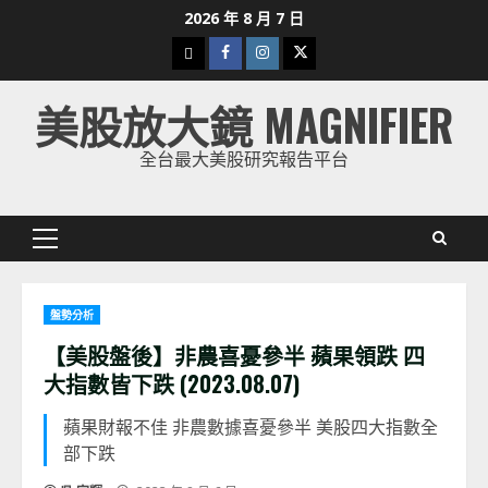
Skip
2026 年 8 月 7 日
to
下
Facebook
Instagram
Twitter
content
載
美股放大鏡 MAGNIFIER
美
股
全台最大美股研究報告平台
K
線
Primary
Menu
盤勢分析
【美股盤後】非農喜憂參半 蘋果領跌 四
大指數皆下跌 (2023.08.07)
蘋果財報不佳 非農數據喜憂參半 美股四大指數全
部下跌