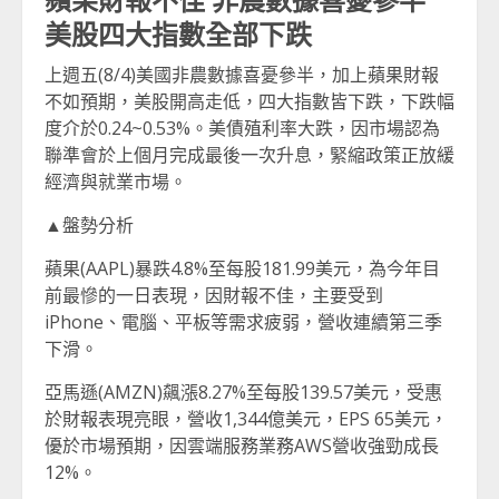
美股四大指數全部下跌
上週五(8/4)美國非農數據喜憂參半，加上蘋果財報
不如預期，美股開高走低，四大指數皆下跌，下跌幅
度介於0.24~0.53%。美債殖利率大跌，因市場認為
聯準會於上個月完成最後一次升息，緊縮政策正放緩
經濟與就業市場。
▲盤勢分析
蘋果(AAPL)暴跌4.8%至每股181.99美元，為今年目
前最慘的一日表現，因財報不佳，主要受到
iPhone、電腦、平板等需求疲弱，營收連續第三季
下滑。
亞馬遜(AMZN)飆漲8.27%至每股139.57美元，受惠
於財報表現亮眼，營收1,344億美元，EPS 65美元，
優於市場預期，因雲端服務業務AWS營收強勁成長
12%。