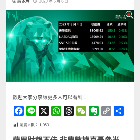
吳 家輝
2023 年 8 月 6 日
歡迎大家分享讓更多人可以看到：
Facebook
Line
X
WhatsApp
Threads
WeChat
Evernot
Copy
分
Link
享
瀏覽人數：
1,053
蘋果財報不佳 非農數據喜憂參半