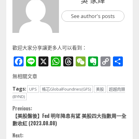
See author's posts
歡迎大家分享讓更多人可以看到：
Facebook
Line
X
WhatsApp
Threads
WeChat
Evernot
Copy
分
Link
享
無相關文章
Tags:
UPS
格芯GlobalFoundries(GFS)
美股
超越肉類
(BYND)
Continue
Previous:
【美股盤後】Fed 明年降息有望 美股四大指數周一全
Reading
數收紅 (2023.08.08)
Next: