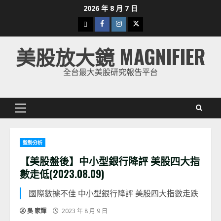
Skip
2026 年 8 月 7 日
to
下
Facebook
Instagram
Twitter
content
載
美股放大鏡 MAGNIFIER
美
股
全台最大美股研究報告平台
K
線
Primary
Menu
盤勢分析
【美股盤後】中小型銀行降評 美股四大指
數走低(2023.08.09)
國際數據不佳 中小型銀行降評 美股四大指數走跌
吳 家輝
2023 年 8 月 9 日