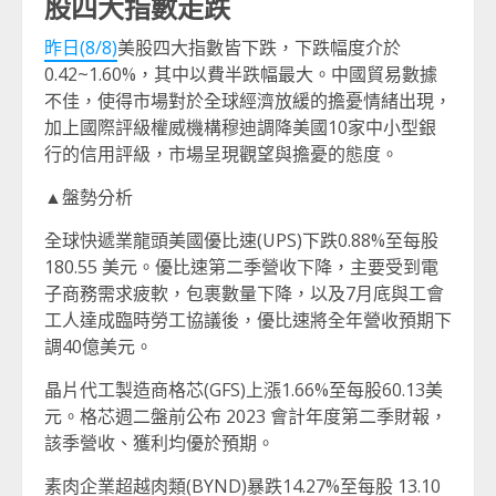
股四大指數走跌
昨日(8/8)
美股四大指數皆下跌，下跌幅度介於
0.42~1.60%，其中以費半跌幅最大。中國貿易數據
不佳，使得市場對於全球經濟放緩的擔憂情緒出現，
加上國際評級權威機構穆迪調降美國10家中小型銀
行的信用評級，市場呈現觀望與擔憂的態度。
▲盤勢分析
全球快遞業龍頭美國優比速(UPS)下跌0.88%至每股
180.55 美元。優比速第二季營收下降，主要受到電
子商務需求疲軟，包裹數量下降，以及7月底與工會
工人達成臨時勞工協議後，優比速將全年營收預期下
調40億美元。
晶片代工製造商格芯(GFS)上漲1.66%至每股60.13美
元。格芯週二盤前公布 2023 會計年度第二季財報，
該季營收、獲利均優於預期。
素肉企業超越肉類(BYND)暴跌14.27%至每股 13.10