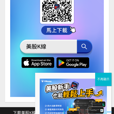
下載美股K線
Facebook
Instagram
Twitter