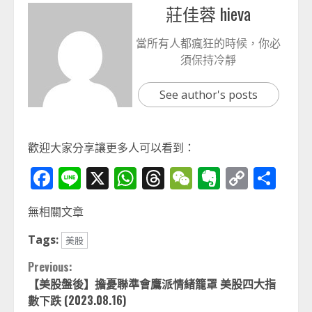
莊佳蓉 hieva
當所有人都瘋狂的時候，你必
須保持冷靜
See author's posts
歡迎大家分享讓更多人可以看到：
Facebook
Line
X
WhatsApp
Threads
WeChat
Evernot
Copy
分
Link
享
無相關文章
Tags:
美股
Continue
Previous:
【美股盤後】擔憂聯準會鷹派情緒籠罩 美股四大指
Reading
數下跌 (2023.08.16)