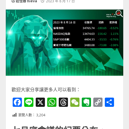
莊佳蓉 hieva
2023 年 8 月 17 日
歡迎大家分享讓更多人可以看到：
Facebook
Line
X
WhatsApp
Threads
WeChat
Evernot
Copy
分
Link
享
瀏覽人數：
3,204