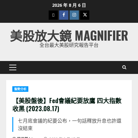
Skip
2026 年 8 月 6 日
to
下
Facebook
Instagram
Twitter
content
載
美股放大鏡 MAGNIFIER
美
股
全台最大美股研究報告平台
K
線
Primary
Menu
盤勢分析
【美股盤後】Fed會議紀要放鷹 四大指數
收黑 (2023.08.17)
七月底會議的紀要公布，一句話釋放升息也許還
沒結束