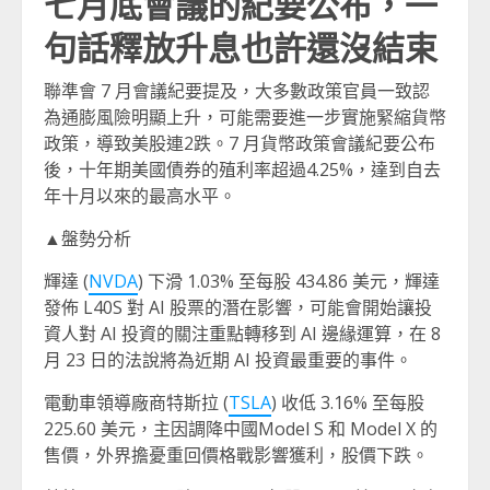
七月底會議的紀要公布，一
句話釋放升息也許還沒結束
聯準會 7 月會議紀要提及，大多數政策官員一致認
為通膨風險明顯上升，可能需要進一步實施緊縮貨幣
政策，導致美股連2跌。7 月貨幣政策會議紀要公布
後，十年期美國債券的殖利率超過4.25%，達到自去
年十月以來的最高水平。
▲盤勢分析
輝達 (
NVDA
) 下滑 1.03% 至每股 434.86 美元，輝達
發佈 L40S 對 AI 股票的潛在影響，可能會開始讓投
資人對 AI 投資的關注重點轉移到 AI 邊緣運算，在 8
月 23 日的法說將為近期 AI 投資最重要的事件。
電動車領導廠商特斯拉 (
TSLA
) 收低 3.16% 至每股
225.60 美元，主因調降中國Model S 和 Model X 的
售價，外界擔憂重回價格戰影響獲利，股價下跌。