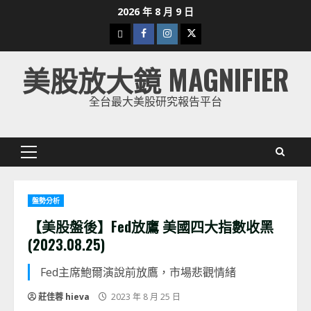
Skip
2026 年 8 月 9 日
to
下
Facebook
Instagram
Twitter
content
載
美股放大鏡 MAGNIFIER
美
股
全台最大美股研究報告平台
K
線
Primary
Menu
盤勢分析
【美股盤後】Fed放鷹 美國四大指數收黑
(2023.08.25)
Fed主席鮑爾演說前放鷹，市場悲觀情緒
莊佳蓉 hieva
2023 年 8 月 25 日