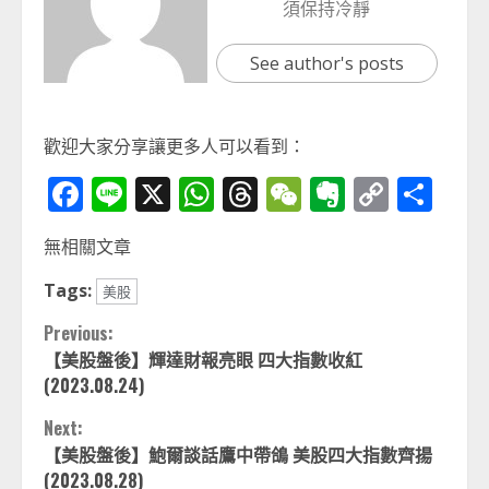
須保持冷靜
See author's posts
歡迎大家分享讓更多人可以看到：
Facebook
Line
X
WhatsApp
Threads
WeChat
Evernot
Copy
分
Link
享
無相關文章
Tags:
美股
Continue
Previous:
【美股盤後】輝達財報亮眼 四大指數收紅
Reading
(2023.08.24)
Next:
【美股盤後】鮑爾談話鷹中帶鴿 美股四大指數齊揚
(2023.08.28)