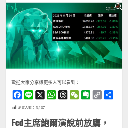
歡迎大家分享讓更多人可以看到：
Facebook
Line
X
WhatsApp
Threads
WeChat
Evernot
Copy
分
Link
享
瀏覽人數：
3,107
Fed主席鮑爾演說前放鷹，