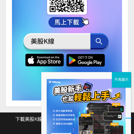
下載美股K線
Facebook
Instagram
Twitter
下
Facebook
Instagram
Twitter