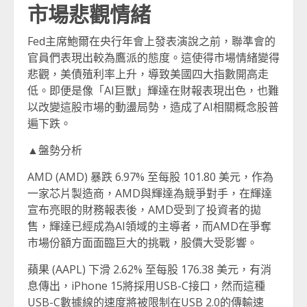
市場悲觀情緒
Fed主席鮑爾在央行年會上發表演說之前，聯準會的
官員們表現出較為鷹派的態度。這使得市場情緒變得
悲觀，美債殖利率上升，導致美國四大指數開高走
低。即便是像「AI巨獸」輝達在財報表現出色，也難
以改變這股市場的動盪局勢，造成了AI相關概念股普
遍下跌。
▲盤勢分析
AMD (AMD) 暴跌 6.97% 至每股 101.80 美元，作為
一家芯片製造商，AMD與輝達為競爭對手，在輝達
宣布亮眼的財務報表後，AMD受到了投資者的拋
售，輝達已經成為AI領域的主導者，而AMD在爭奪
市場份額方面面臨巨大的挑戰，股價大受影響。
蘋果 (AAPL) 下滑 2.62% 至每股 176.38 美元，有消
息傳出，iPhone 15將採用USB-C接口，然而這種
USB-C數據線的速度將被限制在USB 2.0的傳輸速