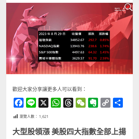
歡迎大家分享讓更多人可以看到：
Facebook
Line
X
WhatsApp
Threads
WeChat
Evernot
Copy
分
Link
享
瀏覽人數：
1,621
大型股領漲 美股四大指數全部上揚