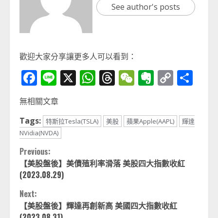
See author's posts
歡迎大家分享讓更多人可以看到：
Facebook
Line
X
WhatsApp
Threads
WeChat
Evernot
Copy
分
Link
享
無相關文章
Tags:
特斯拉Tesla(TSLA)
美股
蘋果Apple(AAPL)
輝達
NVidia(NVDA)
Continue
Previous:
【美股盤後】美債殖利率滑落 美股四大指數收紅
Reading
(2023.08.29)
Next:
【美股盤後】輝達再創新高 美國四大指數收紅
(2023.08.31)