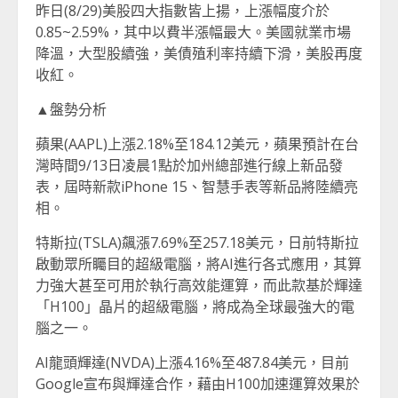
昨日(8/29)美股四大指數皆上揚，上漲幅度介於
0.85~2.59%，其中以費半漲幅最大。美國就業市場
降溫，大型股續強，美債殖利率持續下滑，美股再度
收紅。
▲盤勢分析
蘋果(AAPL)上漲2.18%至184.12美元，蘋果預計在台
灣時間9/13日凌晨1點於加州總部進行線上新品發
表，屆時新款iPhone 15、智慧手表等新品將陸續亮
相。
特斯拉(TSLA)飆漲7.69%至257.18美元，日前特斯拉
啟動眾所矚目的超級電腦，將AI進行各式應用，其算
力強大甚至可用於執行高效能運算，而此款基於輝達
「H100」晶片的超級電腦，將成為全球最強大的電
腦之一。
AI龍頭輝達(NVDA)上漲4.16%至487.84美元，目前
Google宣布與輝達合作，藉由H100加速運算效果於