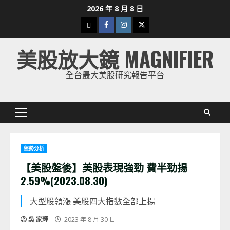
Skip
2026 年 8 月 8 日
to
下
Facebook
Instagram
Twitter
content
載
美股放大鏡 MAGNIFIER
美
股
全台最大美股研究報告平台
K
線
Primary
Menu
盤勢分析
【美股盤後】美股表現強勁 費半勁揚
2.59%(2023.08.30)
大型股領漲 美股四大指數全部上揚
吳 家輝
2023 年 8 月 30 日