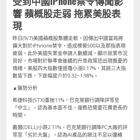
受到中國iPhone禁令傳聞影
響 蘋概股走弱 拖累美股表
現
昨日(9/7)美國蘋概股集體走軟，因傳出中國當局將
擴大對於iPhnone禁令，造成標普500以及那指表現
疲弱，此外美國失業金申請人數續減，顯示就業市況
良好，市場對於聯準會後續的升息政策恐出現擔憂的
情緒。美股四大指數僅道瓊小漲0.17%，其餘三大指
數皆下跌，下跌幅度介於0.32~1.98%。
▲盤勢分析
希捷科技(STX)重挫11%，巴克萊銀行調降評等至
「中立」，認為基本面不佳，復甦恐需要花費更長的
時間。
戴爾(DELL)小跌2.11%，巴克萊銀行調降PC大廠的評
等至「劣於大盤」，認為AI產品的挹注不足以彌補