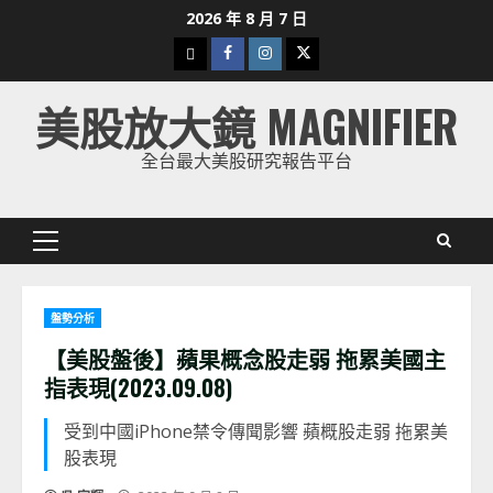
Skip
2026 年 8 月 7 日
to
下
Facebook
Instagram
Twitter
content
載
美股放大鏡 MAGNIFIER
美
股
全台最大美股研究報告平台
K
線
Primary
Menu
盤勢分析
【美股盤後】蘋果概念股走弱 拖累美國主
指表現(2023.09.08)
受到中國iPhone禁令傳聞影響 蘋概股走弱 拖累美
股表現