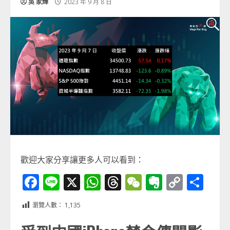
吳 家輝
2023 年 9 月 8 日
歡迎大家分享讓更多人可以看到：
Facebook
Line
X
WhatsApp
Threads
WeChat
Evernot
Copy
分
Link
享
瀏覽人數：
1,135