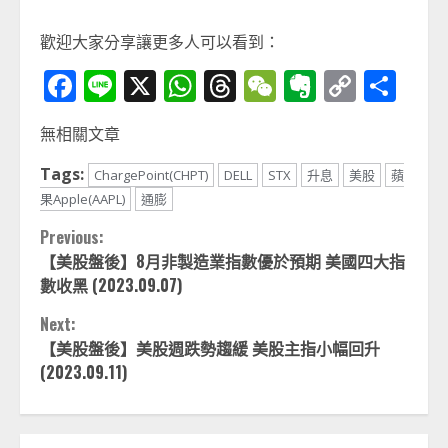
歡迎大家分享讓更多人可以看到：
Facebook
Line
X
WhatsApp
Threads
WeChat
Evernot
Copy
分
Link
享
無相關文章
Tags:
ChargePoint(CHPT)
DELL
STX
升息
美股
蘋
果Apple(AAPL)
通膨
Continue
Previous:
【美股盤後】8月非製造業指數優於預期 美國四大指
Reading
數收黑 (2023.09.07)
Next:
【美股盤後】美股週跌勢趨緩 美股主指小幅回升
(2023.09.11)