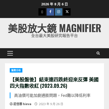
Skip
2026 年 8 月 6 日
to
下
Facebook
Instagram
Twitter
content
載
美股放大鏡 MAGNIFIER
美
股
全台最大美股研究報告平台
K
線
Primary
Menu
盤勢分析
【美股盤後】結束連四跌終迎來反彈 美國
四大指數收紅 (2023.09.26)
高油價可能加劇通膨問題，Fed難以降低利率
莊佳蓉 hieva
2023 年 9 月 26 日