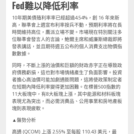
Fed難以降低利率
10年期美債殖利率率已經超過4.54%，創 16 年來新
高，聯準會上週宣布利率按兵不動，預期利率將在長
時間維持高位，鷹派立場不變。市場現在特別關注多
位聯準會發言人的言論，鮑爾主席和威廉斯總裁即將
發表講話，並且期待週五公布的個人消費支出物價指
數數據。
同時，不斷上漲的油價和巨額的財政赤字正在導致政
府債務虧損，這也對市場情緒產生了負面影響。投資
者擔心高油價可能加劇通膨問題，這將使政策制定者
在短期內降低利率變得更加困難。在標普500指數的
11大板塊中，有8大板塊上漲，其中能源和材料板塊
表現尤為突出，而必需消費品、公用事業和房地產板
塊則表現疲軟。
▲盤勢分析
高通 (QCOM) 上漲 2.55% 至每股 110.43 美元，最