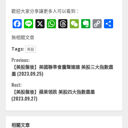
歡迎大家分享讓更多人可以看到：
Facebook
Line
X
WhatsApp
Threads
WeChat
Evernot
Copy
分
Link
享
無相關文章
Tags:
美股
Continue
Previous:
【美股盤後】美國聯準會鷹聲連連 美股三大指數盡
Reading
墨 (2023.09.25)
Next:
【美股盤後】蘋果領跌 美股四大指數盡墨
(2023.09.27)
相關文章