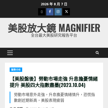
Skip
2026 年 8 月 7 日
to
下
Facebook
Instagram
Twitter
content
載
美股放大鏡 MAGNIFIER
美
股
全台最大美股研究報告平台
K
線
Primary
Menu
盤勢分析
【美股盤後】勞動市場走強 升息擔憂情緒
提升 美股四大指數盡墨(2023.10.04)
勞動市場意外走強，升息擔憂情緒情升，恐慌指
數創近期新高，美股表現疲弱