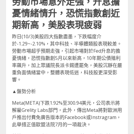
勞動市場意外走強，升息擔
憂情緒情升，恐慌指數創近
期新高，美股表現疲弱
昨日(10/3)美股四大指數盡墨，下跌幅度介
於-1.29~-2.10%，其中科技、半導體類股表現較差。
勞動市場超乎預期走強，引起市場對於Fed升息的擔
憂情緒，恐慌指數創5月以來新高，10年期公債殖利
率飆升，加上眾議院長派卡錫遭罷免，美股沉靜在嚴
重負面情緒當中，整體表現低迷，科技股更深受影
響。
▲盤勢分析
Meta(META)下跌1.92%至300.94美元，公司表示將
解雇Grelity Labs部門，此外，傳出Meta將對歐洲用
戶推出付費免廣告版本的Facebook或Instragram，
此舉措正值歐盟法院7月的一項裁決。