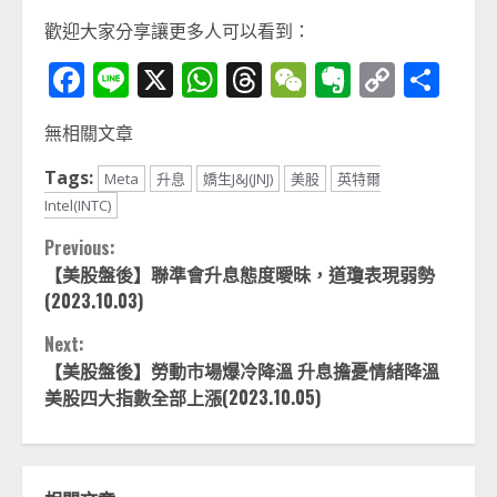
歡迎大家分享讓更多人可以看到：
Facebook
Line
X
WhatsApp
Threads
WeChat
Evernot
Copy
分
Link
享
無相關文章
Tags:
Meta
升息
嬌生J&J(JNJ)
美股
英特爾
Intel(INTC)
Continue
Previous:
【美股盤後】聯準會升息態度曖昧，道瓊表現弱勢
Reading
(2023.10.03)
Next:
【美股盤後】勞動市場爆冷降溫 升息擔憂情緒降溫
美股四大指數全部上漲(2023.10.05)