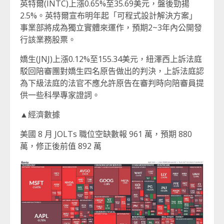
英特爾(INTC)上漲0.65%至35.69美元，盤後勁揚
2.5%。英特爾宣布明年起「可程式設計解決方案」
事業部將成為獨立實體來運作，預期2~3年內公開發
行該業務股票。
嬌生(JNJ)上漲0.12%至155.34美元，紐澤西上訴法庭
駁回陪審團對嬌生四名原告做出的判決，上訴法庭認
為下級法庭的法官不應允許原告在審判時向陪審員提
供一些科學專家證詞。
▲經濟數據
美國 8 月 JOLTs 職位空缺數報 961 萬，預期 880
萬，修正後前值 892 萬