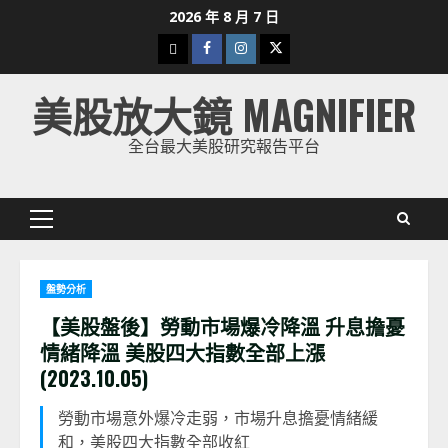
Skip
2026 年 8 月 7 日
to
下
Facebook
Instagram
Twitter
content
載
美股放大鏡 MAGNIFIER
美
股
全台最大美股研究報告平台
K
線
Primary
Menu
盤勢分析
【美股盤後】勞動市場爆冷降溫 升息擔憂
情緒降溫 美股四大指數全部上漲
(2023.10.05)
勞動市場意外爆冷走弱，市場升息擔憂情緒緩
和，美股四大指數全部收紅