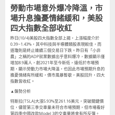
勞動市場意外爆冷降溫，市
場升息擔憂情緒緩和，美股
四大指數全部收紅
昨日(10/4)美股四大指數全部上揚，上漲幅度介於
0.39~1.43%，其中科技與半導體類股表現較佳，而
道瓊則是終止連續三個交易日下跌。昨日有「小非
農」之稱的ADP就業數據出乎意料爆冷，數據顯示僅
增加8.9萬人，創2021年至今新低，遠低於市場預
期，顯示勞動力市場大降溫，也因此市場預期升息的
擔憂情緒有所緩和，債市風暴暫歇，美股回升，四大
指數皆收紅。
▲盤勢分析
特斯拉(TSLA)大漲5.93%至261.16美元，突破關鍵價
位，儘管第三季交車量未符合市場預期，但市場看好
第四季中國改款Model 3的交車量將會有所反彈。