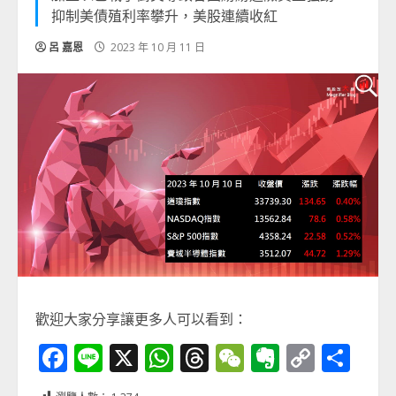
抑制美債殖利率攀升，美股連續收紅
呂 嘉恩
2023 年 10 月 11 日
歡迎大家分享讓更多人可以看到：
Facebook
Line
X
WhatsApp
Threads
WeChat
Evernot
Copy
分
Link
享