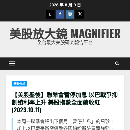
Skip
2026 年 8 月 9 日
to
下
Facebook
Instagram
Twitter
content
載
美股放大鏡 MAGNIFIER
美
股
全台最大美股研究報告平台
K
線
Primary
Menu
盤勢分析
【美股盤後】聯準會暫停加息 以巴戰爭抑
制殖利率上升 美股指數全面續收紅
(2023.10.11)
本周一聯準會釋出下個月「暫停升息」的訊號，
加上以巴戰爭衝突導致各國紛紛避險買盤強勁，