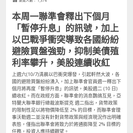
瀏覽人數：
1,374
本周一聯準會釋出下個月
「暫停升息」的訊號，加上
以巴戰爭衝突導致各國紛紛
避險買盤強勁，抑制美債殖
利率攀升，美股連續收紅
上週六(10/7)清晨以巴衝突爆發，引起軒然大波，各
國的避險買盤紛紛湧入，加上聯準會官員週一釋出下
個月將再度「暫停升息」的訊號，美股週二 (10 日)
續收紅。而在政經方面，聯準會的消息鸚鴿互見，亞
特蘭大聯準銀行總裁波斯提克 週二指出，貨幣政策
的限制性足以將物價降低至 2% 的目標，而聯準會理
事沃勒週二並沒有針對貨幣政策與經濟現況作出明確
表態，僅指出聯準會將致力於將通膨降至 2% 目標的
任務，投資人應持續觀望。