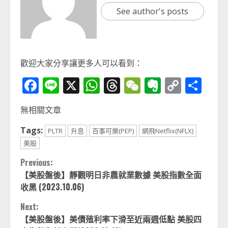
See author's posts
歡迎大家分享讓更多人可以看到：
Facebook
Line
X
WhatsApp
Threads
WeChat
Evernot
Copy
分
Link
享
無相關文章
Tags:
PLTR
升息
百事可樂(PEP)
網飛Netflix(NFLX)
美股
Continue
Previous:
【美股盤後】靜觀明日非農就業數據 美股指數全面
Reading
收黑 (2023.10.06)
Next:
【美股盤後】美債殖利率下滑至近兩週低點 美股四