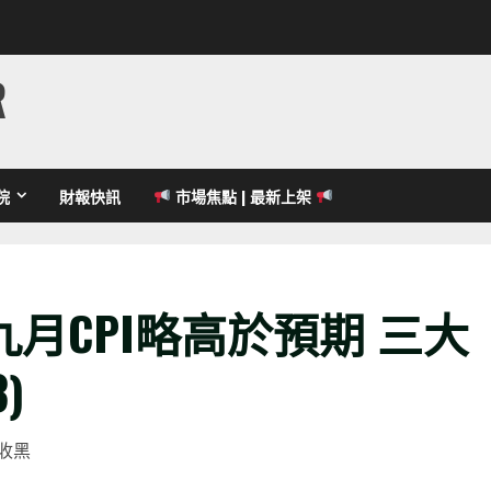
R
院
財報快訊
市場焦點 | 最新上架
月CPI略高於預期 三大
)
數收黑