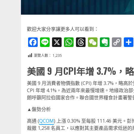
歡迎大家分享讓更多人可以看到：
Facebook
Line
X
WhatsApp
Threads
WeChat
Ever
Co
Li
瀏覽人數：
1,235
美國 9 月CPI年增 3.7
美國 9 月消費者物價指數 (CPI) 年增 3.7
CPI 年增 4.1%，為近兩年來最慢增速。地緣
朗呼籲阿拉伯國家合作。聯合國世界糧食計畫署警
▲盤勢分析
高通 (
QCOM
) 上漲 0.30% 至每股 111.4
裁撤 1,258 名員工，以應對其主要產品需求低迷