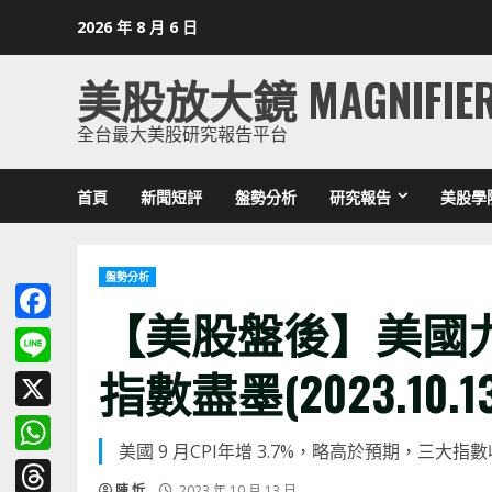
Skip
2026 年 8 月 6 日
to
content
美股放大鏡 MAGNIFIE
全台最大美股研究報告平台
首頁
新聞短評
盤勢分析
研究報告
美股學
盤勢分析
【美股盤後】美國九
Facebook
指數盡墨(2023.10.13
Line
X
美國 9 月CPI年增 3.7%，略高於預期，三大指
WhatsApp
陳 忻
2023 年 10 月 13 日