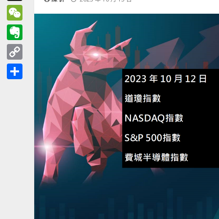
Threads
WeChat
Evernote
Copy
Link
分
享