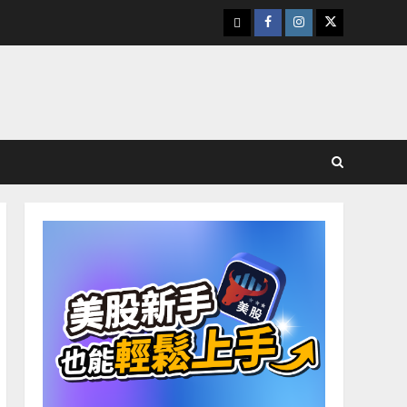
下
Facebook
Instagram
Twitter
載
美
股
K
線