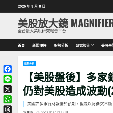
Skip
2026 年 8 月 8 日
to
content
美股放大鏡 MAGNIFIE
全台最大美股研究報告平台
首頁
新聞短評
盤勢分析
研究報告
美股學
盤勢分析
【美股盤後】多家
Facebook
仍對美股造成波動(2023
Line
X
美國許多銀行財報優於預期，但是以阿衝突不斷
WhatsApp
陳 忻
2023 年 10 月 14 日