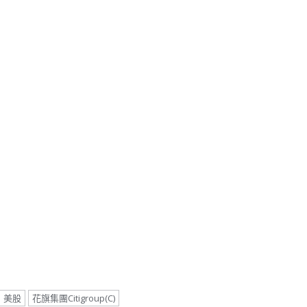
note
py
分
nk
享
美股
花旗集團Citigroup(C)