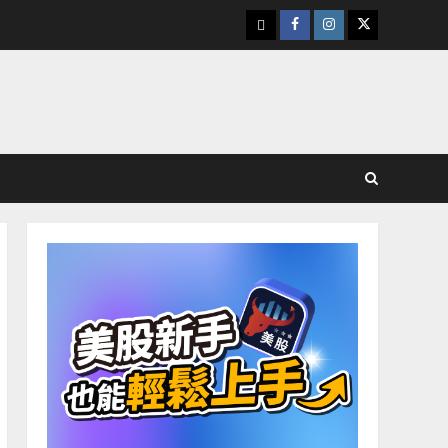
下
Facebook
Instagram
Twitter
載
美
股
K
線