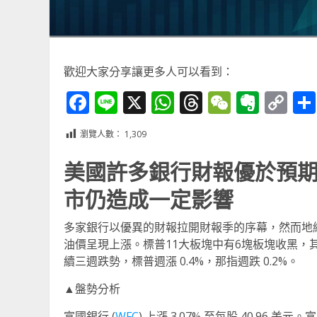
歡迎大家分享讓更多人可以看到：
Facebook
Line
X
WhatsApp
Threads
WeChat
Ever
Co
Li
瀏覽人數：
1,309
美國許多銀行財報優於預
市仍造成一定影響
多家銀行以優異的財報拉開財報季的序幕，然而地
油價呈現上漲。標普11大板塊中有6塊板塊收黑，其
續三週跌勢，標普週漲 0.4%，那指週跌 0.2%。
▲盤勢分析
富國銀行 (
WFC
) 上漲 3.07% 至每股 40.9