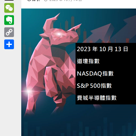
Threads
WeChat
Evernote
Copy
Link
分
享