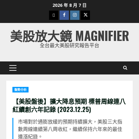
Skip
2026 年 8 月 7 日
to
下
Facebook
Instagram
Twitter
content
載
美股放大鏡 MAGNIFIER
美
股
全台最大美股研究報告平台
K
線
Primary
Menu
盤勢分析
【美股盤後】擴大降息預期 標普周線連八
紅續創六年記錄 (2023.12.25)
市場對於通膨放緩的預期持續擴大，美股三大指
數周線連續第八周收紅，繼續保持六年來的最佳
連漲紀錄。