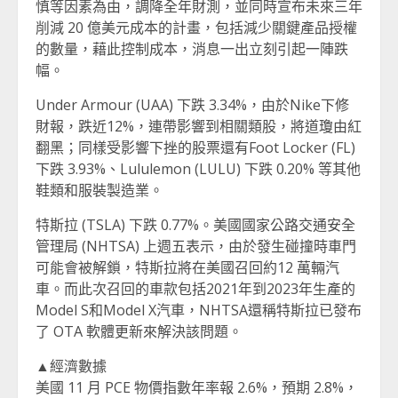
慎等因素為由，調降全年財測，並同時宣布未來三年
削減 20 億美元成本的計畫，包括減少關鍵產品授權
的數量，藉此控制成本，消息一出立刻引起一陣跌
幅。
Under Armour (UAA) 下跌 3.34%，由於Nike下修
財報，跌近12%，連帶影響到相關類股，將道瓊由紅
翻黑；同樣受影響下挫的股票還有Foot Locker (FL)
下跌 3.93%、Lululemon (LULU) 下跌 0.20% 等其他
鞋類和服裝製造業。
特斯拉 (TSLA) 下跌 0.77%。美國國家公路交通安全
管理局 (NHTSA) 上週五表示，由於發生碰撞時車門
可能會被解鎖，特斯拉將在美國召回約12 萬輛汽
車。而此次召回的車款包括2021年到2023年生產的
Model S和Model X汽車，NHTSA還稱特斯拉已發布
了 OTA 軟體更新來解決該問題。
▲經濟數據
美國 11 月 PCE 物價指數年率報 2.6%，預期 2.8%，