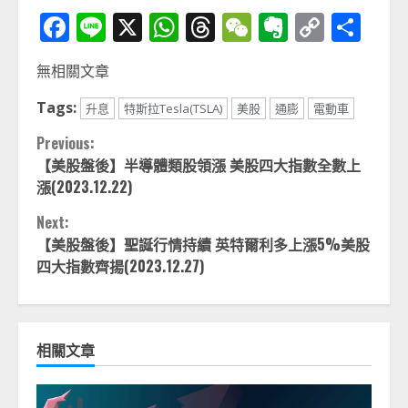
Facebook
Line
X
WhatsApp
Threads
WeChat
Evernot
Copy
分
Link
享
無相關文章
Tags:
升息
特斯拉Tesla(TSLA)
美股
通膨
電動車
Continue
Previous:
【美股盤後】半導體類股領漲 美股四大指數全數上
Reading
漲(2023.12.22)
Next:
【美股盤後】聖誕行情持續 英特爾利多上漲5%美股
四大指數齊揚(2023.12.27)
相關文章