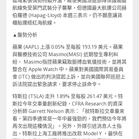
區域緊張情勢持續升溫，縱使美國派遣部隊保護關鍵
航線免受葉門武裝分子襲擊，但德國最大航運公司赫
伯羅德 (Hapag-Lloyd) 本週三表示，仍不願意讓貨
櫃船運經紅海航線。
▲盤勢分析
蘋果 (AAPL) 上漲 0.05% 至每股 193.19 美元。蘋果
與醫療技術公司 Masimo(MASI) 近期發生專利糾
紛， Masimo指控蘋果竊取脈搏血氧儀技術，並將其
整合在 Apple Watch 中。蘋果對美國國際貿易委員
會 (ITC) 做出的判決提起上訴，並向美國聯邦巡迴上
訴法院提出緊急請求，要求停止該命令。
特斯拉 (TSLA) 走升 1.89% 至每股 261.47 美元。特
斯拉今年交車量創新紀錄，CFRA Research 的資深
分析師 Garrett Nelson 表示：「就特斯拉交車量來
看，第四季通常是一年中最強勁的，我們預估今年將
再次出現這種情況」。另外，外媒引述消息人士指
出，特斯拉上海工廠將推出改款 Model Y ，最快在