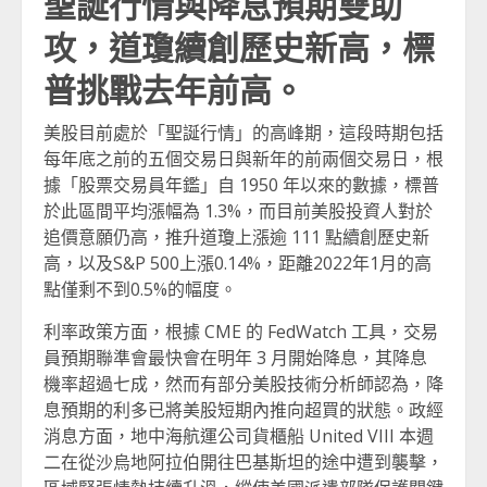
聖誕行情與降息預期雙助
攻，道瓊續創歷史新高，標
普挑戰去年前高。
美股目前處於「聖誕行情」的高峰期，這段時期包括
每年底之前的五個交易日與新年的前兩個交易日，根
據「股票交易員年鑑」自 1950 年以來的數據，標普
於此區間平均漲幅為 1.3%，而目前美股投資人對於
追價意願仍高，推升道瓊上漲逾 111 點續創歷史新
高，以及S&P 500上漲0.14%，距離2022年1月的高
點僅剩不到0.5%的幅度。
利率政策方面，根據 CME 的 FedWatch 工具，交易
員預期聯準會最快會在明年 3 月開始降息，其降息
機率超過七成，然而有部分美股技術分析師認為，降
息預期的利多已將美股短期內推向超買的狀態。政經
消息方面，地中海航運公司貨櫃船 United VIII 本週
二在從沙烏地阿拉伯開往巴基斯坦的途中遭到襲擊，