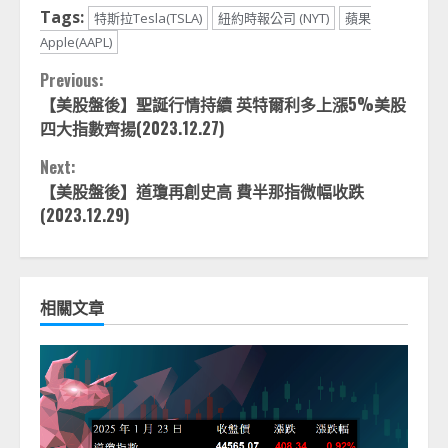
Tags:
特斯拉Tesla(TSLA)
紐約時報公司 (NYT)
蘋果
Apple(AAPL)
Continue
Previous:
【美股盤後】聖誕行情持續 英特爾利多上漲5%美股
Reading
四大指數齊揚(2023.12.27)
Next:
【美股盤後】道瓊再創史高 費半那指微幅收跌
(2023.12.29)
相關文章