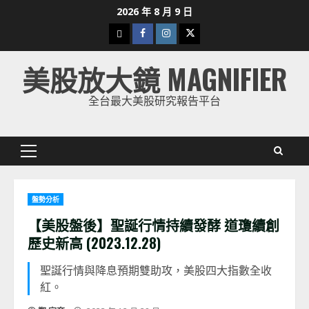
Skip
2026 年 8 月 9 日
to
下
Facebook
Instagram
Twitter
content
載
美股放大鏡 MAGNIFIER
美
股
全台最大美股研究報告平台
K
線
Primary
Menu
盤勢分析
【美股盤後】聖誕行情持續發酵 道瓊續創
歷史新高 (2023.12.28)
聖誕行情與降息預期雙助攻，美股四大指數全收
紅。