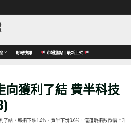
R
院
財報快訊
市場焦點 | 最新上架
走向獲利了結 費半科技
3)
了結，那指下跌1.6%、費半下滑3.6%，僅道瓊指數微幅上升