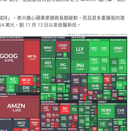
減持」，表示擔心蘋果業績將長期疲軟，而且其多重擴張的潛
5.64 美元，創 11 月 13 日以來收盤新低。