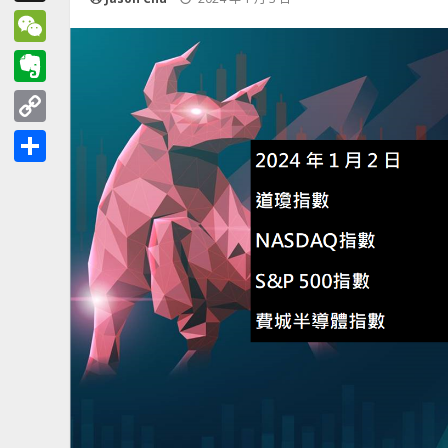
Threads
WeChat
Evernote
Copy
Link
分
享