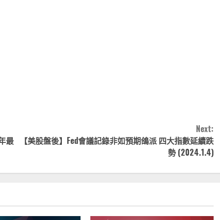
note
py
分
nk
享
Next:
年最
【美股盤後】Fed會議記錄非如預期鴿派 四大指數延續跌
勢 (2024.1.4)