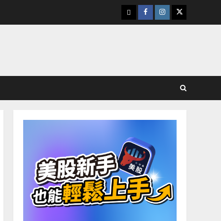
下
Facebook
Instagram
Twitter
載
美
股
K
線