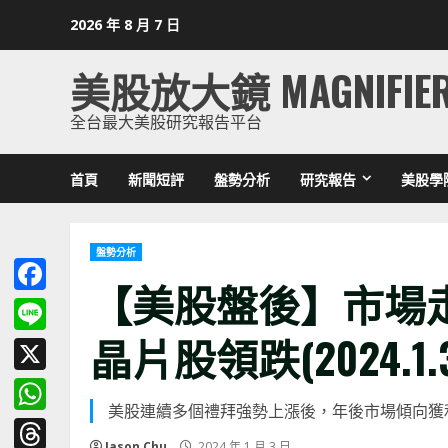
Skip
2026 年 8 月 7 日
to
content
美股放大鏡 MAGNIFIE
全台最大美股研究報告平台
首頁
新聞短評
盤勢分析
研究報告
美股學
盤勢分析
【美股盤後】市場
Facebook
晶片股領跌(2024.1.
Line
X
美股連續多個禮拜強勢上漲後，年後市場傾向獲利
WhatsApp
Jason Chu
2024 年 1 月 3 日