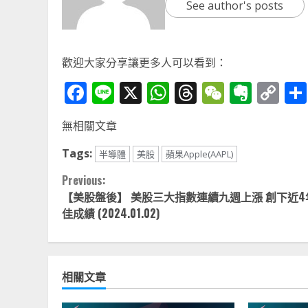
See author's posts
歡迎大家分享讓更多人可以看到：
Facebook
Line
X
WhatsApp
Threads
WeChat
Ever
Co
Li
無相關文章
Tags:
半導體
美股
蘋果Apple(AAPL)
Continue
Previous:
【美股盤後】 美股三大指數連續九週上漲 創下近4
Reading
佳成績 (2024.01.02)
相關文章