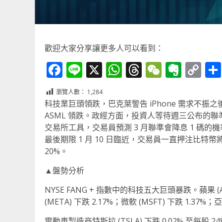
歡迎大家分享讓更多人可以看到：
Facebook
Line
X
WhatsApp
Threads
WeChat
Ever
Co
Li
瀏覽人數：
1,284
科技業巨頭領跌，巴克萊警告 iPhone 需求不
ASML 領跌。政經方面，投資人等待週三公布的
交易所工具，交易員預測 3 月聯準會降息 1 碼的機率為
最後期限 1 月 10 日臨近，交易員一直押注比特幣將
20%。
▲盤勢分析
NYSE FANG + 指數中的科技五大巨頭暴跌。蘋果 (AAPL)
(META) 下跌 2.17%；微軟 (MSFT) 下跌 1.37%；
電動車製造商特斯拉 (TSLA) 下跌 0.02% 至每股 