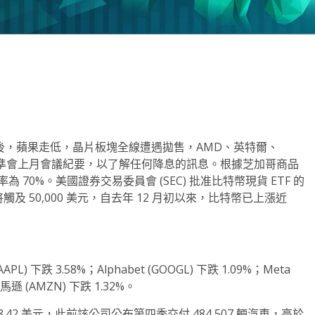
note
py
分
nk
享
振之後，蘋果走低，晶片板塊全線遭遇拋售，AMD、英特爾、
聯準會上月會議紀要，以了解任何降息的訊息。根據芝加哥商品
 70%。美國證券交易委員會 (SEC) 批准比特幣現貨 ETF 的
觸及 50,000 美元，自去年 12 月初以來，比特幣已上漲近
 下跌 3.58%；Alphabet (GOOGL) 下跌 1.09%；Meta
亞馬遜 (AMZN) 下跌 1.32%。
248.42 美元，此前該公司公布第四季交付 484,507 輛汽車，高於