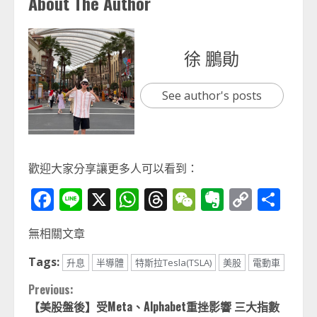
About The Author
徐 鵬勛
See author's posts
歡迎大家分享讓更多人可以看到：
Facebook
Line
X
WhatsApp
Threads
WeChat
Evernot
Copy
分
Link
享
無相關文章
Tags:
升息
半導體
特斯拉Tesla(TSLA)
美股
電動車
Continue
Previous:
【美股盤後】受Meta、Alphabet重挫影響 三大指數