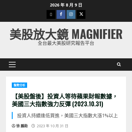
Skip
2026 年 8 月 9 日
to
下
Facebook
Instagram
Twitter
content
載
美股放大鏡 MAGNIFIER
美
股
全台最大美股研究報告平台
K
線
Primary
Menu
盤勢分析
【美股盤後】投資人等待蘋果財報數據，
美國三大指數強力反彈 (2023.10.31)
投資人持續逢低買進，美國三大指數大漲1%以上
徐 鵬勛
2023 年 10 月 31 日