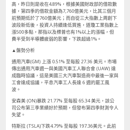
高，昨日則是收在4.89%，根據美國財政部的借款數
據，第四季的借款金額為7,760億美元，比其三個月
前預期低於了760億美元；而自從三大指數上周創下
波段新低後，投資人持續逢低買進，道瓊工業指數上
漲500多點，那指以及標普也有1%以上的漲幅，但
費半受到半導體疲弱的影響，下跌超過1%。
▲盤勢分析
通用汽車(GM) 上漲 0.51% 至每股 27.36 美元。市場
傳出通用汽車週一與美國汽車工人聯合會 (UAW) 達
成臨時協議，這是美國三大汽車製造商中最後一家與
工會達成協議，平息汽車工人長達 6 週的罷工風
波。
安森美 (ON)暴跌 21.77% 至每股 65.34 美元，該公
司公布第三季業績好於預期，但發布第四季財測令人
失望。
特斯拉 (TSLA)下跌4.79% 至每股 197.36美元。此前