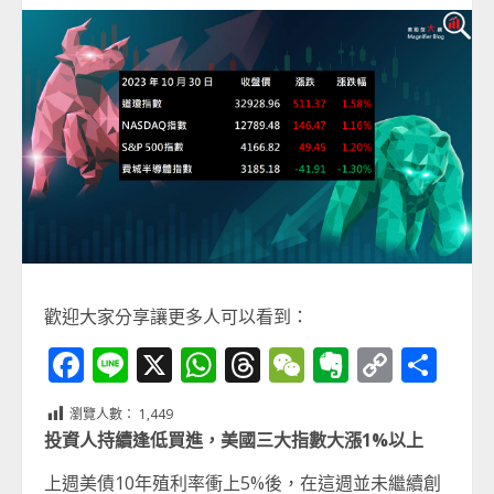
歡迎大家分享讓更多人可以看到：
Facebook
Line
X
WhatsApp
Threads
WeChat
Evernot
Copy
分
Link
享
瀏覽人數：
1,449
投資人持續逢低買進，美國三大指數大漲1%以上
上週美債10年殖利率衝上5%後，在這週並未繼續創