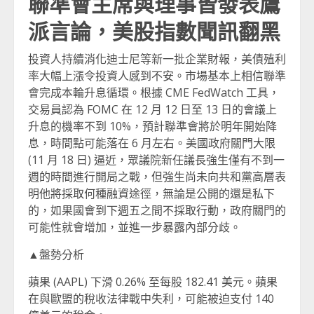
聯準會主席與理事皆發表鷹
派言論，美股指數聞訊翻黑
投資人持續消化迪士尼等新一批企業財報，美債殖利
率大幅上漲令投資人感到不安。市場基本上相信聯準
會完成本輪升息循環。根據 CME FedWatch 工具，
交易員認為 FOMC 在 12 月 12 日至 13 日的會議上
升息的機率不到 10%，預計聯準會將於明年開始降
息，時間點可能落在 6 月左右。美國政府關門大限
(11 月 18 日) 逼近，眾議院新任議長強生僅有不到一
週的時間進行開局之戰，但強生尚未向共和黨高層表
明他將採取何種融資途徑，無論是公開的還是私下
的，如果國會到下週五之間不採取行動，政府關門的
可能性就會增加，並進一步暴露內部分歧。
▲盤勢分析
蘋果 (AAPL) 下滑 0.26% 至每股 182.41 美元。蘋果
在與歐盟的稅收法律戰中失利，可能被迫支付 140