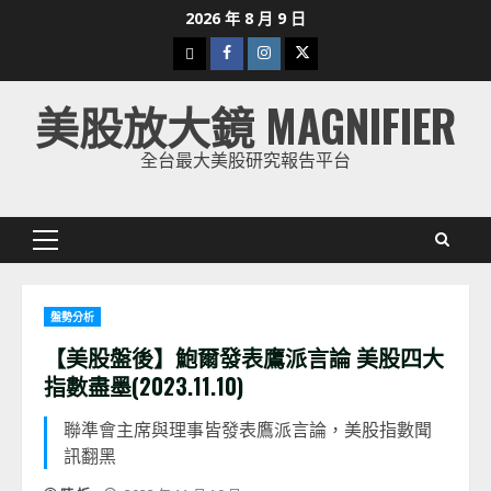
Skip
2026 年 8 月 9 日
to
下
Facebook
Instagram
Twitter
content
載
美股放大鏡 MAGNIFIER
美
股
全台最大美股研究報告平台
K
線
Primary
Menu
盤勢分析
【美股盤後】鮑爾發表鷹派言論 美股四大
指數盡墨(2023.11.10)
聯準會主席與理事皆發表鷹派言論，美股指數聞
訊翻黑