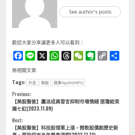
See author's posts
歡迎大家分享讓更多人可以看到：
Facebook
Line
X
WhatsApp
Threads
WeChat
Evernot
Copy
分
Link
享
無相關文章
Tags:
升息
美股
蘋果Apple(AAPL)
Continue
Previous:
【美股盤後】鷹派成員發言抑制市場情緒 道瓊結束
Reading
連七紅(2023.11.09)
Next:
【美股盤後】科技股領軍上漲，微軟股價創歷史新
高，那指迎來半年最高漲幅(2023.11.13)