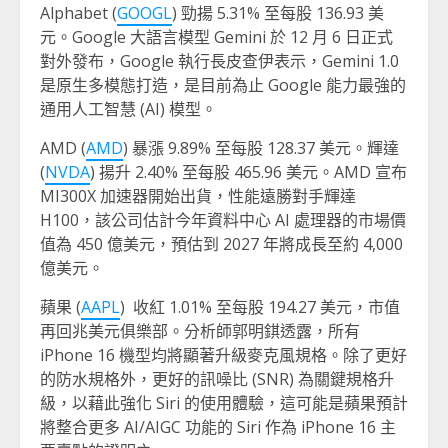
Alphabet (
GOOGL
) 勁揚 5.31% 至每股 136.93 美
元。Google 大語言模型 Gemini 於 12 月 6 日正式
對外發布，Google 執行長皮查伊表示，Gemini 1.0
是原生多模態打造，是目前為止 Google 能力最強的
通用人工智慧 (AI) 模型。
AMD (
AMD
) 暴漲 9.89% 至每股 128.37 美元。輝達
(
NVDA
) 揚升 2.40% 至每股 465.96 美元。AMD 宣布
MI300X 加速器開始出貨，性能遠勝對手輝達
H100，該公司估計今年資料中心 AI 處理器的市場價
值為 450 億美元，預估到 2027 年將成長至約 4,000
億美元。
蘋果 (
AAPL
) 收紅 1.01% 至每股 194.27 美元，市值
再回兆美元俱樂部。分析師郭明錤透露，所有
iPhone 16 機型均將顯著升級麥克風規格。除了更好
的防水規格外，更好的訊噪比 (SNR) 為關鍵規格升
級，以藉此強化 Siri 的使用體驗，這可能是蘋果預計
將整合更多 AI/AIGC 功能的 Siri 作為 iPhone 16 主