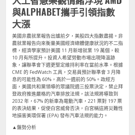
與ALPHABET攜手引領指數
大漲
美國非農就業報告出爐前夕，美股四大指數盡揚。非
農就業報告向來衡量美國經濟總體健康狀況的不二指
標，經濟學家預計美國 11 月新增就業 19 萬個，較
10 月有所提升。投資人希望勞動市場出現降溫跡
象，讓聯準會下週更堅定維持利率在當前水準。根據
CME 的 FedWatch 工具，交易員預計聯準會 3 月降
息的可能性為 60%，高於一週前的 50%。政經方
面，美國共和黨領導的眾議院週三投票決定，禁止拜
登政府推進嚴格的汽車排放法規，該法規將導致到
2032 年，67% 的新車為電動汽車，221 票對 197 票
的表決結果，促使白宮威脅否決，白宮稱這將災難性
地損害美環保署 (EPA) 發布汽車法規的能力。
▲盤勢分析