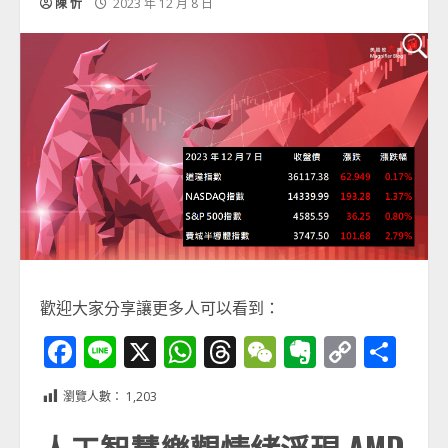
陳 忻
2023 年 12 月 8 日
歡迎大家分享讓更多人可以看到：
Facebook
Line
X
WhatsApp
Threads
WeChat
Evernot
Copy
分
Link
享
瀏覽人數：
1,203
人工智慧樂觀情緒浮現 AMD