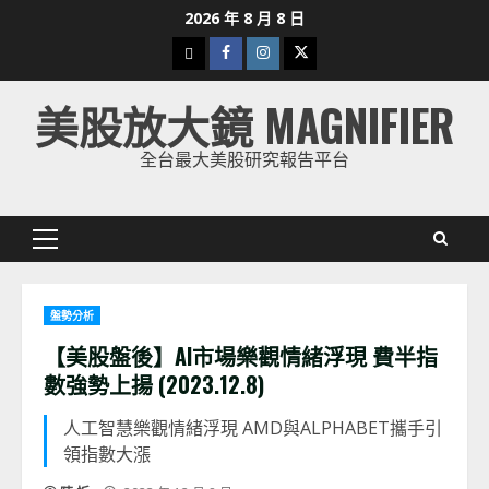
Skip
2026 年 8 月 8 日
to
下
Facebook
Instagram
Twitter
content
載
美股放大鏡 MAGNIFIER
美
股
全台最大美股研究報告平台
K
線
Primary
Menu
盤勢分析
【美股盤後】AI市場樂觀情緒浮現 費半指
數強勢上揚 (2023.12.8)
人工智慧樂觀情緒浮現 AMD與ALPHABET攜手引
領指數大漲