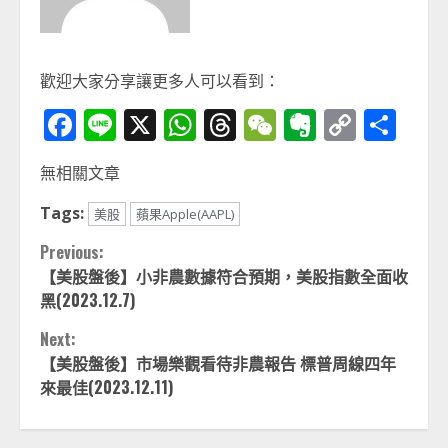
歡迎大家分享讓更多人可以看到：
Facebook
Line
X
WhatsApp
Threads
WeChat
Evernot
Copy
分
Link
享
無相關文章
Tags:
美股
蘋果Apple(AAPL)
Continue
Previous:
【美股盤後】小非農數據符合預期，美股指數全面收
Reading
黑(2023.12.7)
Next:
【美股盤後】市場樂觀看待非農報告 標普周線四年
來最佳(2023.12.11)