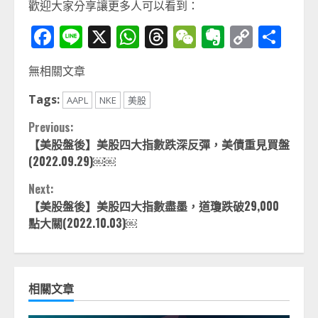
歡迎大家分享讓更多人可以看到：
Facebook
Line
X
WhatsApp
Threads
WeChat
Evernot
Copy
分
Link
享
無相關文章
Tags:
AAPL
NKE
美股
Continue
Previous:
【美股盤後】美股四大指數跌深反彈，美債重見買盤
Reading
(2022.09.29)￼￼
Next:
【美股盤後】美股四大指數盡墨，道瓊跌破29,000
點大關(2022.10.03)￼
相關文章