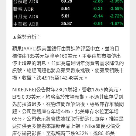
▲盤勢分析：
蘋果(AAPL)遭美國銀行由買進降評至中立，並將目
標價由185美元調降至160美元，主要由於市場傳出
停止增產的消息，並認為這是明年消費者需求降低的
訊號，總經問題也將為蘋果帶來挑戰，使蘋果領跌市
場，收盤下跌4.91%至142.48美元。
NIKE(NKE)公告財年23Q1財報，營收126.9億美元，
EPS 0.93美元，均略高於市場預期，不過其庫存受到
先前拉貨過多，在物流問題解決後，導致庫存堆積問
題，公司整體庫存年增44%，北美庫存水位更年增
65%，公司表示將會儘速採取行動消化庫存，推論是
要提供更多優惠來讓新產品上架。Nike盤後股價受
庫存過高影響，至截稿時下跌9.32%，達86.45美