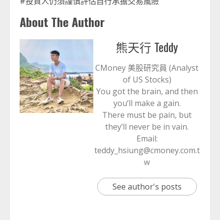
#投資人仍須謹慎評估自行承擔交易風險
About The Author
熊天行 Teddy
CMoney 美股研究員 (Analyst
of US Stocks)
You got the brain, and then
you’ll make a gain.
There must be pain, but
they’ll never be in vain.
Email:
teddy_hsiung@cmoney.com.t
w
See author's posts