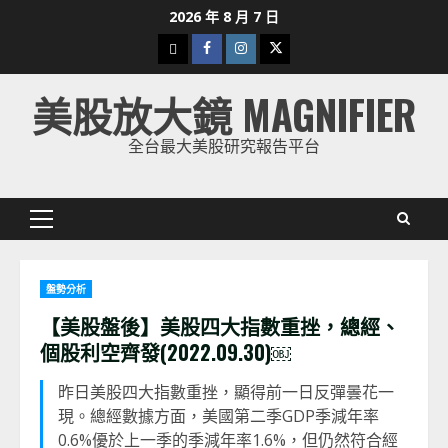
Skip
2026 年 8 月 7 日
to
下
Facebook
Instagram
Twitter
content
載
美股放大鏡 MAGNIFIER
美
股
全台最大美股研究報告平台
K
線
Primary
Menu
盤勢分析
【美股盤後】美股四大指數重挫，總經、
個股利空齊發(2022.09.30)￼
昨日美股四大指數重挫，顯得前一日反彈曇花一
現。總經數據方面，美國第二季GDP季減年率
0.6%優於上一季的季減年率1.6%，但仍然符合經