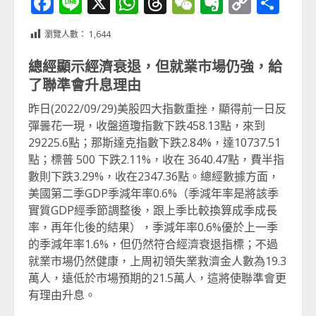
Facebook
Line
X
WhatsApp
Threads
WeChat
Evernot
Copy
分
Link
享
瀏覽人數：
1,644
總經顯示經濟衰退，但就業市場仍強，給
了聯準會升息理由
昨日(2022/09/29)美股四大指數重挫，顯得前一日反
彈曇花一現，收盤道瓊指數下跌458.13點，來到
29225.6點；那斯達克指數下跌2.84%，達10737.51
點；標普 500 下跌2.11%，收在 3640.47點，費半指
數則下跌3.29%，收在2347.36點。總經數據方面，
美國第二季GDP季減年率0.6%（季減年率是將該季
實質GDP經季節調整後，跟上季比較換算成季成長
率，再年化後的結果），季減年率0.6%優於上一季
的季減年率1.6%，但仍然符合經濟衰退指標；不過
就業市場仍然健康，上周初領失業救濟金人數為19.3
萬人，遠低於市場預期的21.5萬人，這將使聯準會更
有理由升息。