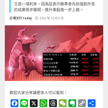
又是一項利多，因為這表示聯準會先前強勁升息
的成果逐步顯現，推升美股進一步上揚。
熊天行 Teddy
2022 年 10 月 5 日
歡迎大家分享讓更多人可以看到：
Facebook
Line
X
WhatsApp
Threads
WeChat
Evernot
Copy
分