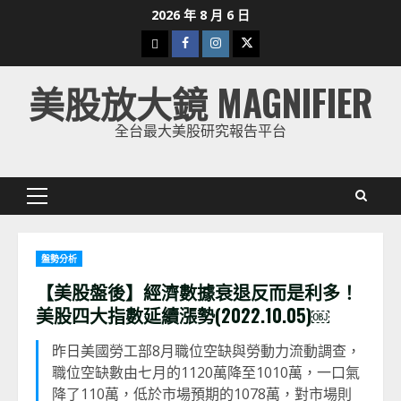
Skip
2026 年 8 月 6 日
to
下
Facebook
Instagram
Twitter
content
載
美股放大鏡 MAGNIFIER
美
股
全台最大美股研究報告平台
K
線
Primary
Menu
盤勢分析
【美股盤後】經濟數據衰退反而是利多！
美股四大指數延續漲勢(2022.10.05)￼
昨日美國勞工部8月職位空缺與勞動力流動調查，
職位空缺數由七月的1120萬降至1010萬，一口氣
降了110萬，低於市場預期的1078萬，對市場則