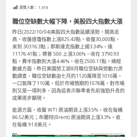
Link
享
瀏覽人數：
1,418
職位空缺數大幅下降，美股四大指數大漲
昨日(2022/10/04)美股四大指數延續漲勢，開高走
高，收盤道瓊指數上漲825.43點，收復30,000點，
來到 30316.3點；那斯達克指數上揚3.34%，達
11176.41點；標普 500 上漲3.06%，收在 3790.93
點，費半指數則大漲4.46%，收在2500.11點。總經
數據方面，昨日美國勞工部8月職位空缺與勞動力流
動調查，職位空缺數由七月的1120萬降至1010萬，
一口氣降了110萬，低於市場預期的1078萬，對市場
則又是一項利多，因為這表示聯準會先前強勁升息的
成果逐步顯現。
能源方面，收盤 WTI 原油期貨上漲3.5%，收在每桶
86.52美元；布蘭特(Brent) 原油期貨上漲3.3%，收
在每桶 91.8美元。