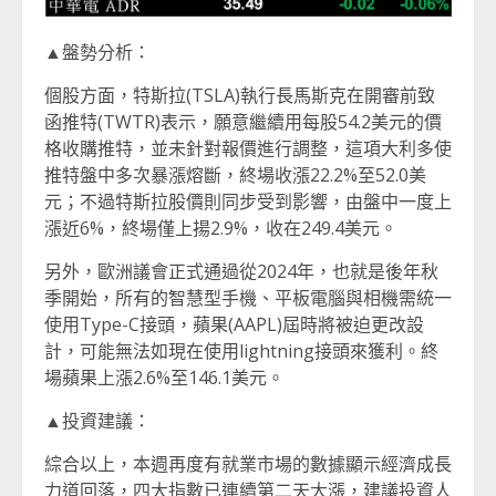
▲盤勢分析：
個股方面，特斯拉(TSLA)執行長馬斯克在開審前致
函推特(TWTR)表示，願意繼續用每股54.2美元的價
格收購推特，並未針對報價進行調整，這項大利多使
推特盤中多次暴漲熔斷，終場收漲22.2%至52.0美
元；不過特斯拉股價則同步受到影響，由盤中一度上
漲近6%，終場僅上揚2.9%，收在249.4美元。
另外，歐洲議會正式通過從2024年，也就是後年秋
季開始，所有的智慧型手機、平板電腦與相機需統一
使用Type-C接頭，蘋果(AAPL)屆時將被迫更改設
計，可能無法如現在使用lightning接頭來獲利。終
場蘋果上漲2.6%至146.1美元。
▲投資建議：
綜合以上，本週再度有就業市場的數據顯示經濟成長
力道回落，四大指數已連續第二天大漲，建議投資人