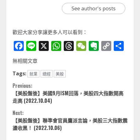
See author's posts
歡迎大家分享讓更多人可以看到：
Facebook
Line
X
WhatsApp
Threads
WeChat
Evernot
Copy
分
Link
享
無相關文章
Tags:
就業
總經
美股
Continue
Previous:
【美股盤後】美國9月ISM回落，美股四大指數開高
Reading
走高 (2022.10.04)
Next:
【美股盤後】聯準會官員鷹派言論，美股三大指數震
盪收黑！ (2022.10.06)