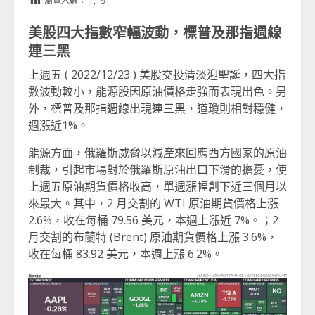
瀏覽人數：
1,191
美股四大指數窄幅波動，標普及那指週線
連三黑
上週五 ( 2022/12/23 ) 美股交投清淡迎聖誕，四大指
數波動較小，能源股因原油價格走強而表現出色。另
外，標普及那指週線出現連三黑，道瓊則相對穩健，
週漲近1%。
能源方面，俄羅斯威脅以減產來回應西方國家的原油
制裁，引起市場對於俄羅斯原油出口下滑的擔憂，使
上週五原油期貨價格收高，單週漲幅創下近三個月以
來最大。其中，2 月交割的 WTI 原油期貨價格上漲
2.6%，收在每桶 79.56 美元，本週上漲近 7%。；2
月交割的布蘭特 (Brent) 原油期貨價格上漲 3.6%，
收在每桶 83.92 美元，本週上漲 6.2%。