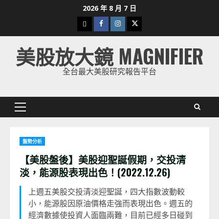
Skip
2026 年 8 月 7 日
to
下
Facebook
Instagram
Twitter
content
載
美股放大鏡 MAGNIFIER
美
股
全台最大美股研究報告平台
K
線
Primary
Menu
盤勢分析
【美股盤後】美股迎聖誕假期，交投清
淡，能源股表現出色！(2022.12.26)
上週五美股交投清淡迎聖誕，四大指數波動較
小，能源股因原油價格走強而表現出色。週五的
經濟數據使投資人面臨兩難，目前已經多日碰到