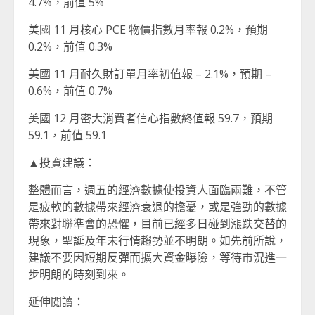
4.7%，前值 5%
美國 11 月核心 PCE 物價指數月率報 0.2%，預期
0.2%，前值 0.3%
美國 11 月耐久財訂單月率初值報 – 2.1%，預期 –
0.6%，前值 0.7%
美國 12 月密大消費者信心指數終值報 59.7，預期
59.1，前值 59.1
▲投資建議：
整體而言，週五的經濟數據使投資人面臨兩難，不管
是疲軟的數據帶來經濟衰退的擔憂，或是強勁的數據
帶來對聯準會的恐懼，目前已經多日碰到漲跌交替的
現象，聖誕及年末行情趨勢並不明朗。如先前所說，
建議不要因短期反彈而擴大資金曝險，等待市況進一
步明朗的時刻到來。
延伸閱讀：