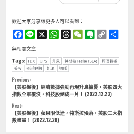
歡迎大家分享讓更多人可以看到：
Facebook
Line
X
WhatsApp
Threads
WeChat
Evernot
Copy
分
Link
享
無相關文章
Tags:
FDX
UPS
升息
特斯拉Tesla(TSLA)
經濟數據
美股
聖誕假期
能源
通膨
Continue
Previous:
【美股盤後】經濟數據強勁再現升息擔憂，美股四大
Reading
指數全軍覆沒，科技股倒成一片！ (2022.12.23)
Next:
【美股盤後】蘋果限低迷，特斯拉殞落，美股三大指
數盡墨！ (2022.12.28)