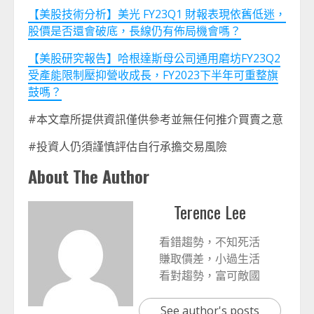
【美股技術分析】美光 FY23Q1 財報表現依舊低迷，
股價是否還會破底，長線仍有佈局機會嗎？
【美股研究報告】哈根達斯母公司通用磨坊FY23Q2
受產能限制壓抑營收成長，FY2023下半年可重整旗
鼓嗎？
#本文章所提供資訊僅供參考並無任何推介買賣之意
#投資人仍須謹慎評估自行承擔交易風險
About The Author
Terence Lee
看錯趨勢，不知死活
賺取價差，小過生活
看對趨勢，富可敵國
See author's posts