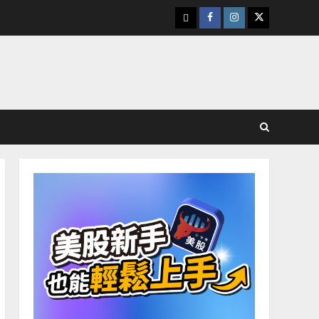
下
Facebook
Instagram
Twitter
載
美
股
K
線