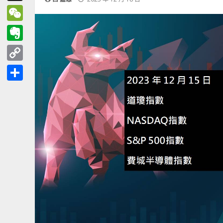
Threads
WeChat
Evernote
Copy
Link
分
享