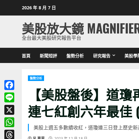
Skip
2026 年 8 月 7 日
to
content
美股放大鏡 MAGNIFIE
全台最大美股研究報告平台
首頁
新聞短評
盤勢分析
研究報告
美股學
盤勢分析
【美股盤後】道瓊
Facebook
連七紅創六年最佳 (202
Line
X
美股上週五多數續收紅，道瓊連三日登上歷史新
WhatsApp
呂 嘉恩
2023 年 12 月 18 日