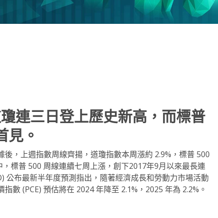
note
py
分
nk
享
道瓊連三日登上歷史新高，而標普
首見。
，上週指數周線齊揚，道瓊指數本周漲約 2.9%，標普 500
中，標普 500 周線連續七周上漲，創下2017年9月以來最長連
O) 公布最新半年度預測指出，隨著經濟成長和勞動力市場活動
E) 預估將在 2024 年降至 2.1%，2025 年為 2.2%。