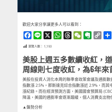
歡迎大家分享讓更多人可以看到：
Facebook
Line
X
WhatsApp
Threads
WeChat
Ever
Co
Li
瀏覽人數：
1,193
美股上週五多數續收紅，
周線則七度收紅，為6年來
美股在投資人消化本周的聯準會政策會議及通膨數據後
指數漲 2.5%，那斯達克綜合指數漲近 2.9%，而其
漲紀錄。而在經濟預測方面，美國國會預算局 (CB
降溫，美國的通膨率會逐漸趨緩，個人消費支出物價指數 (PC
▲盤勢分析