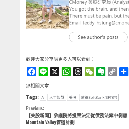
CMoney 美股研究員 (Analyst o
You got the brain, and then 
There must be pain, but they
Email: teddy_hsiung@cmone
See author's posts
歡迎大家分享讓更多人可以看到：
Facebook
Line
X
WhatsApp
Threads
WeChat
Ever
Co
Li
無相關文章
Tags:
AI
人工智慧
美股
軟銀SoftBank(SFTBY)
Continue
Previous:
【美股新聞】參議院將投票決定從債務法案中剝離
Reading
Mountain Valley管道計劃