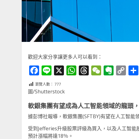
歡迎大家分享讓更多人可以看到：
Facebook
Line
X
WhatsApp
Threads
WeChat
Ever
Co
Li
瀏覽人數：
777
圖/Shutterstock
軟銀集團有望成為人工智能領域的龍頭，
據彭博社報導，軟銀集團(SFTBY)有望在人工智
受到Jefferies升級股票評級為買入，以及人
預計漲幅將達18％。