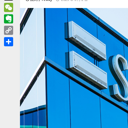
Threads
WeChat
Evernote
Copy
Link
分
享