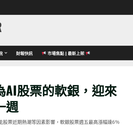
R
院
財報快訊
市場焦點 | 最新上架
AI股票的軟銀，迎來
一週
人工智能股票近期熱潮等因素影響，軟銀股票週五最高漲幅達6％