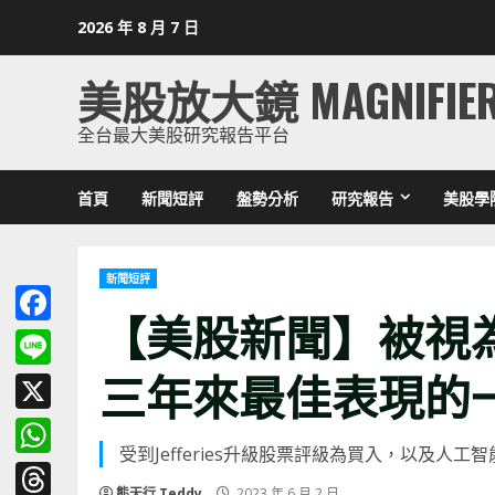
Skip
2026 年 8 月 7 日
to
content
美股放大鏡 MAGNIFIE
全台最大美股研究報告平台
首頁
新聞短評
盤勢分析
研究報告
美股學
新聞短評
【美股新聞】被視為
Facebook
三年來最佳表現的
Line
X
受到Jefferies升級股票評級為買入，以及
WhatsApp
熊天行 Teddy
2023 年 6 月 2 日