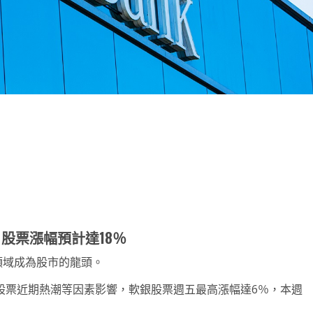
note
py
分
nk
享
股票漲幅預計達18％
能領域成為股市的龍頭。
工智能股票近期熱潮等因素影響，軟銀股票週五最高漲幅達6％，本週