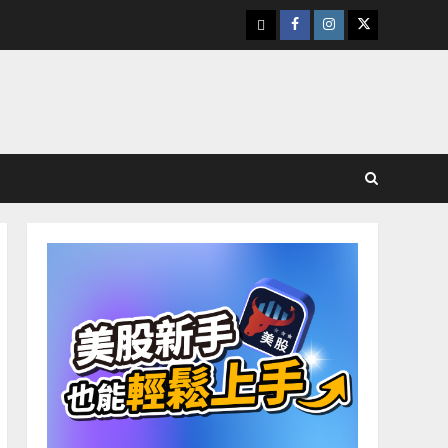
下
Facebook
Instagram
Twitter
載
美
股
K
線