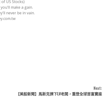
f US Stocks)
you’ll make a gain.
’ll never be in vain.
y.com.tw
note
py
分
nk
享
Next:
【美股新聞】馬斯克擠下LV老闆，重登全球首富寶座