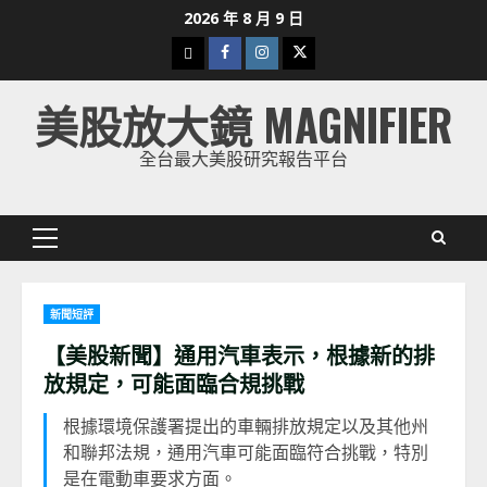
Skip
2026 年 8 月 9 日
to
下
Facebook
Instagram
Twitter
content
載
美股放大鏡 MAGNIFIER
美
股
全台最大美股研究報告平台
K
線
Primary
Menu
新聞短評
【美股新聞】通用汽車表示，根據新的排
放規定，可能面臨合規挑戰
根據環境保護署提出的車輛排放規定以及其他州
和聯邦法規，通用汽車可能面臨符合挑戰，特別
是在電動車要求方面。