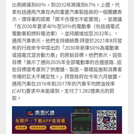
比例將達到60％，到2032年將達到67％。上週，代
表包括通用汽車在內的重要汽車製造商的一個團體表
示，環保署的提案「既不合理也不能實現」，並建議
「在2030年要求40％至50％的電動車（包括插電式
電動車和燃料電池車），並持續增加至2032年」。
通用汽車表示，他們支持總統喬·拜登於2021年8月發
布的行政命令中提出的「2030年新車50％為電動車
或插電式混合動力車」的原始目標。他們表示，這些
目標「展示了通向2035年全部電動車的合適道路…這
些目標還考慮到了供應鏈、製造、基礎設施和消費者
市場的巨大不確定性。」拜登政府在今年六月披露，
通用汽車在2016年和2017年的汽車平均燃油效率
(CAFE)要求中未能達到，支付了1.282億美元的罰
款。