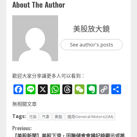
About The Author
美股放大鏡
See author's posts
歡迎大家分享讓更多人可以看到：
Facebook
Line
X
WhatsApp
Threads
WeChat
Evernot
Copy
分
Link
享
無相關文章
Tags:
污染
汽車
美股
通用General Motors(GM)
Continue
Previous:
【美股新聞】美股下滑，因聯儲會會議記錄顯示或將