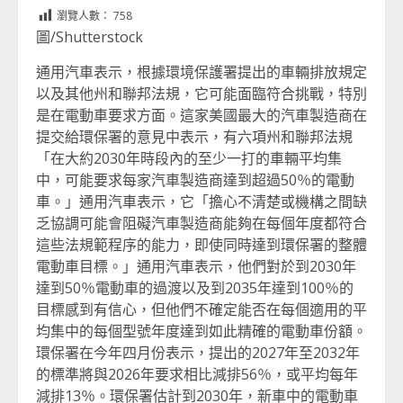
Link
享
瀏覽人數：
758
圖/Shutterstock
通用汽車表示，根據環境保護署提出的車輛排放規定
以及其他州和聯邦法規，它可能面臨符合挑戰，特別
是在電動車要求方面。這家美國最大的汽車製造商在
提交給環保署的意見中表示，有六項州和聯邦法規
「在大約2030年時段內的至少一打的車輛平均集
中，可能要求每家汽車製造商達到超過50％的電動
車。」通用汽車表示，它「擔心不清楚或機構之間缺
乏協調可能會阻礙汽車製造商能夠在每個年度都符合
這些法規範程序的能力，即使同時達到環保署的整體
電動車目標。」通用汽車表示，他們對於到2030年
達到50％電動車的過渡以及到2035年達到100％的
目標感到有信心，但他們不確定能否在每個適用的平
均集中的每個型號年度達到如此精確的電動車份額。
環保署在今年四月份表示，提出的2027年至2032年
的標準將與2026年要求相比減排56％，或平均每年
減排13％。環保署估計到2030年，新車中的電動車