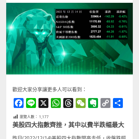
歡迎大家分享讓更多人可以看到：
Facebook
Line
X
WhatsApp
Threads
WeChat
Evernot
Copy
分
Link
享
瀏覽人數：
1,177
美股四大指數齊挫，其中以費半跌幅最大
昨日(2022/12/14)美股四大指數開高走低，收盤跌幅