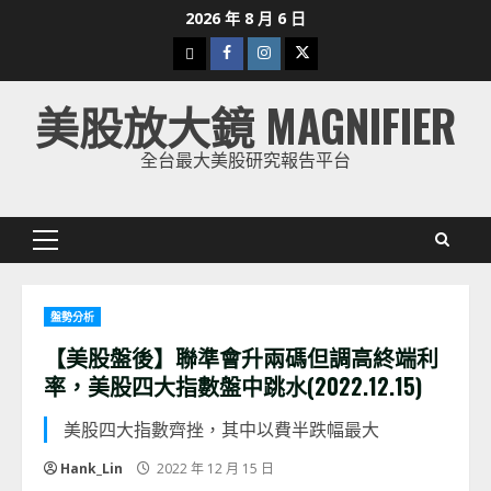
Skip
2026 年 8 月 6 日
to
下
Facebook
Instagram
Twitter
content
載
美股放大鏡 MAGNIFIER
美
股
全台最大美股研究報告平台
K
線
Primary
Menu
盤勢分析
【美股盤後】聯準會升兩碼但調高終端利
率，美股四大指數盤中跳水(2022.12.15)
美股四大指數齊挫，其中以費半跌幅最大
Hank_Lin
2022 年 12 月 15 日