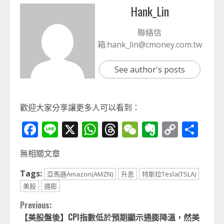
Hank_Lin
聯絡信
箱:hank_lin@cmoney.com.tw
See author's posts
歡迎大家分享讓更多人可以看到：
Facebook
Line
X
WhatsApp
Threads
WeChat
Evernot
Copy
分
Link
享
無相關文章
Tags:
亞馬遜Amazon(AMZN)
升息
特斯拉Tesla(TSLA)
美股
通膨
Continue
Previous:
【美股盤後】CPI指數低於預期顯示通膨降溫，然美