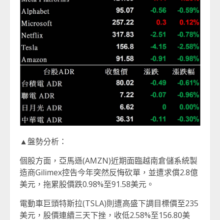
▲盤勢分析：
個股方面，亞馬遜(AMZN)近期面臨越南倉儲系統製
造商Gilimex控告今年突然反悔砍單，並遭求償2.8億
美元，拖累股價跌0.98%至91.58美元。
電動車巨頭特斯拉(TSLA)則遭高盛下調目標價至235
美元，股價連續三天下挫，收低2.58%至156.80美