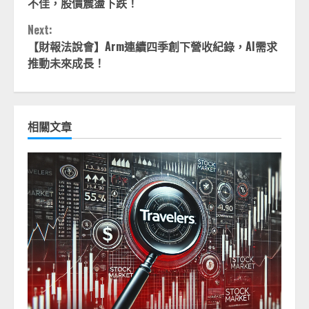
Reading
不佳，股價震盪下跌！
Next:
【財報法說會】Arm連續四季創下營收紀錄，AI需求
推動未來成長！
相關文章