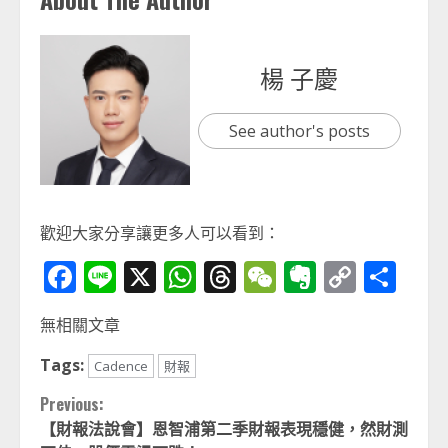
楊 子慶
See author's posts
歡迎大家分享讓更多人可以看到：
Facebook
Line
X
WhatsApp
Threads
WeChat
Evernot
Copy
分
Link
享
無相關文章
Tags:
Cadence
財報
Continue
Previous:
【財報法說會】恩智浦第二季財報表現穩健，然財測