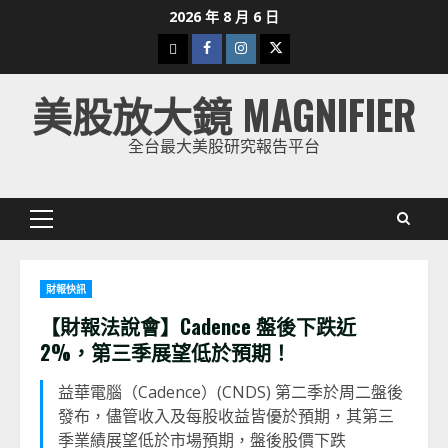
Skip
2026 年 8 月 6 日
to
下
Facebook
Instagram
Twitter
content
載
美股放大鏡 MAGNIFIER
美
股
全台最大美股研究報告平台
K
線
Primary
Menu
財報快訊
【財報法說會】Cadence 盤後下跌近
2%，第三季展望低於預期！
益華電腦（Cadence）(CNDS) 第二季於周二盤後
發布，儘管收入及每股收益皆優於預期，其第三
季業績展望低於市場預期，盤後股價下跌