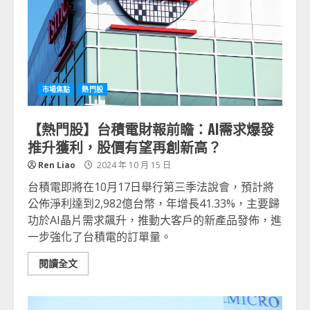
市場焦點
熱門股
【熱門股】台積電財報前瞻：AI需求爆發
推升獲利，股價有望再創新高？
Ren Liao
2024 年 10 月 15 日
台積電即將在10月17日舉行第三季法說會，預計將
公佈淨利達到2,982億台幣，年增長41.33%，主要歸
功於AI晶片需求飆升，推動大客戶的新產品發佈，進
一步強化了台積電的訂單量。
閱讀全文