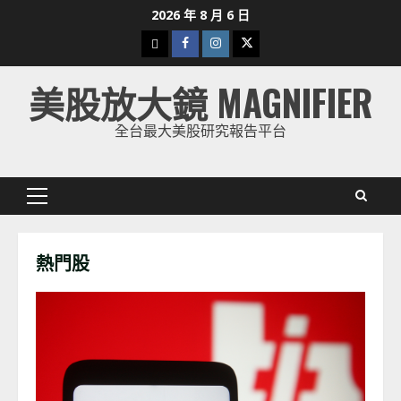
Skip
2026 年 8 月 6 日
to
下
Facebook
Instagram
Twitter
content
載
美股放大鏡 MAGNIFIER
美
股
全台最大美股研究報告平台
K
線
Primary
Menu
熱門股