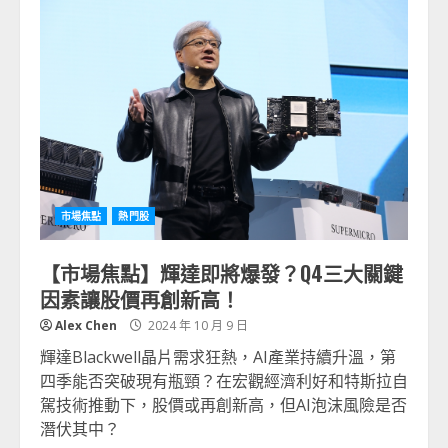
市場焦點
熱門股
【市場焦點】輝達即將爆發？Q4三大關鍵
因素讓股價再創新高！
Alex Chen
2024 年 10 月 9 日
輝達Blackwell晶片需求狂熱，AI產業持續升溫，第
四季能否突破現有瓶頸？在宏觀經濟利好和特斯拉自
駕技術推動下，股價或再創新高，但AI泡沫風險是否
潛伏其中？