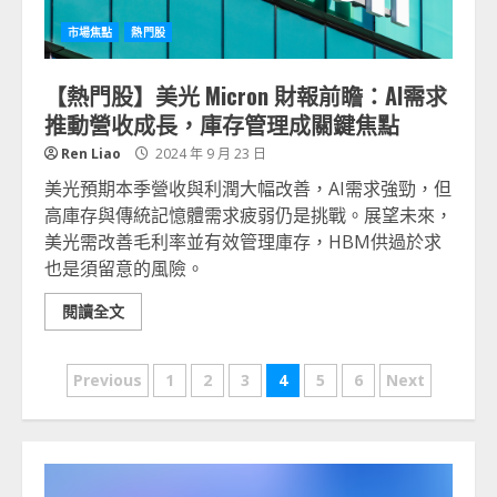
市場焦點
熱門股
【熱門股】美光 Micron 財報前瞻：AI需求
推動營收成長，庫存管理成關鍵焦點
Ren Liao
2024 年 9 月 23 日
美光預期本季營收與利潤大幅改善，AI需求強勁，但
高庫存與傳統記憶體需求疲弱仍是挑戰。展望未來，
美光需改善毛利率並有效管理庫存，HBM供過於求
也是須留意的風險。
閱讀全文
文
Previous
1
2
3
4
5
6
Next
章
分