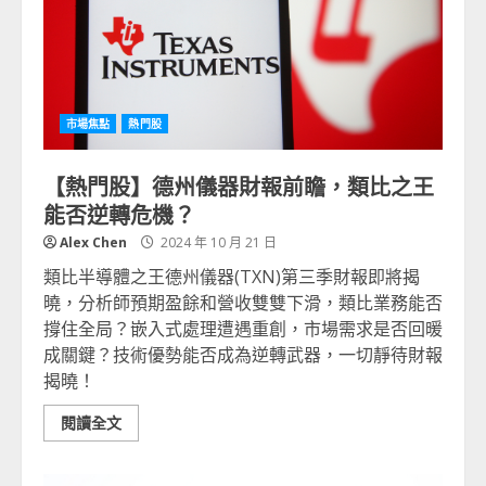
市場焦點
熱門股
【熱門股】德州儀器財報前瞻，類比之王
能否逆轉危機？
Alex Chen
2024 年 10 月 21 日
類比半導體之王德州儀器(TXN)第三季財報即將揭
曉，分析師預期盈餘和營收雙雙下滑，類比業務能否
撐住全局？嵌入式處理遭遇重創，市場需求是否回暖
成關鍵？技術優勢能否成為逆轉武器，一切靜待財報
揭曉！
閱讀全文