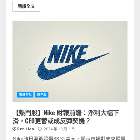
閱讀全文
市場焦點
熱門股
【熱門股】Nike 財報前瞻：淨利大幅下
滑，CEO更替或成反彈契機？
Ren Liao
2024 年 10 月 1 日
Nike昨日盤後股價88.32美元，顯示市場對未來股價