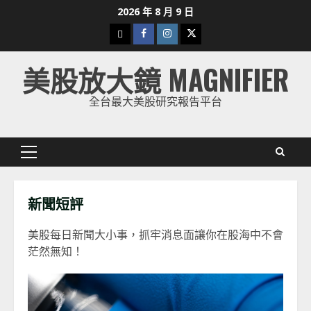
Skip
2026 年 8 月 9 日
to
下
Facebook
Instagram
Twitter
content
載
美股放大鏡 MAGNIFIER
美
股
全台最大美股研究報告平台
K
線
Primary
Menu
新聞短評
美股每日新聞大小事，抓牢消息面讓你在股海中不會
茫然無知！