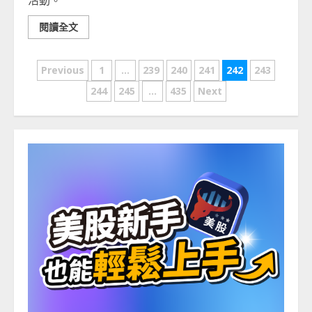
活動。
閱讀全文
文
Previous
1
...
239
240
241
242
243
章
244
245
...
435
Next
分
頁