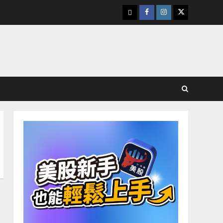
下
Facebook
Instagram
Twitter
載
美
股
K
線