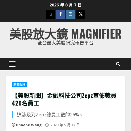
Skip
2026 年 8 月 7 日
to
下
Facebook
Instagram
Twitter
content
載
美股放大鏡 MAGNIFIER
美
股
全台最大美股研究報告平台
K
線
Primary
Menu
新聞短評
【美股新聞】金融科技公司Zepz宣佈裁員
420名員工
這涉及到Zepz總員工數的26%。
Phoebe Wang
2023 年 5 月 17 日