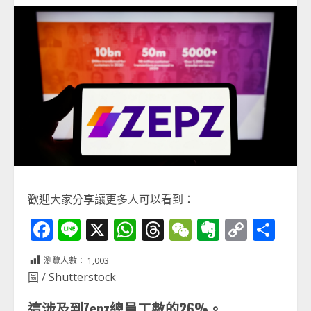
歡迎大家分享讓更多人可以看到：
Facebook
Line
X
WhatsApp
Threads
WeChat
Evernot
Copy
分
Link
享
瀏覽人數：
1,003
圖 / Shutterstock
這涉及到Zepz總員工數的26%。