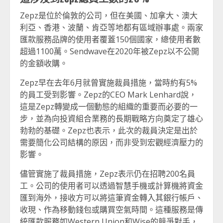
Zepz是位於倫敦的公司，但在美國、加拿大、澳大
利亞、香港、波蘭、肯亞等地都有區域辦事處。兩家
匯款服務品牌的使用者覆蓋150個國家，總使用者數
超過1100萬。Sendwave在2020年被Zepz以不公開
的金額收購。
Zepz早在去年6月就曾實施裁員措施，當時約有5%
的員工受到影響。Zepz的CEO Mark Lenhard說，
這是Zepz轉變成一個動態的組織的重要而必要的一
步，並為向投資組合業務的長期戰略方向奠定了雄心
勃勃的基礎。Zepz也表示，此次的裁員決定是出於
需要簡化公司結構的原因，而非受到宏觀經濟壓力的
影響。
儘管實施了裁員措施，Zepz表示仍在招聘200名員
工。公司的使用者可以透過智慧手機或計算機將資金
匯到海外，接收方可以將這筆資金轉入其銀行帳戶、
收現、作為移動錢包或購買空氣時間。這種服務是傳
統匯款服務如Western Union和Wise的競爭對手，