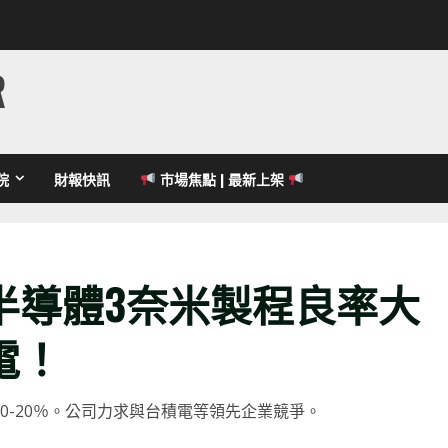
R
院
財報快訊
市場焦點 | 最新上架
半導體3奈米製程良率大
電！
0-20％。公司力求與台積電等領先企業競爭。