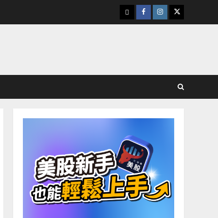
下
Facebook
Instagram
Twitter
載
美
股
K
線