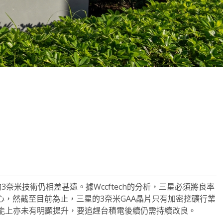
note
py
分
nk
享
奈米技術仍相差甚遠。據Wccftech的分析，三星必須將良率
心，然截至目前為止，三星的3奈米GAA晶片只有加密挖礦行業
能上亦未有明顯提升，要追趕台積電後續仍需持續改良。