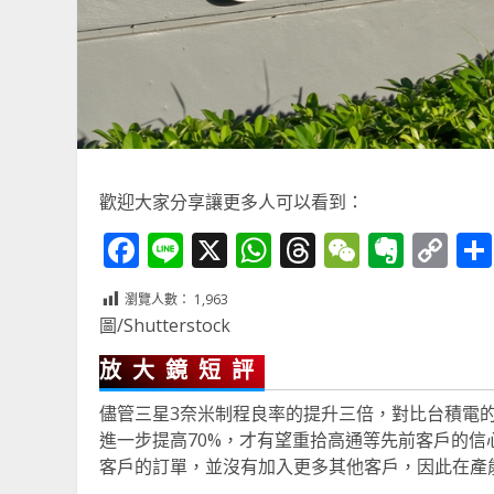
歡迎大家分享讓更多人可以看到：
Facebook
Line
X
WhatsApp
Threads
WeChat
Ever
Co
Li
瀏覽人數：
1,963
圖/Shutterstock
放大鏡短評
儘管三星3奈米制程良率的提升三倍，對比台積電的3
進一步提高70%，才有望重拾高通等先前客戶的信
客戶的訂單，並沒有加入更多其他客戶，因此在產