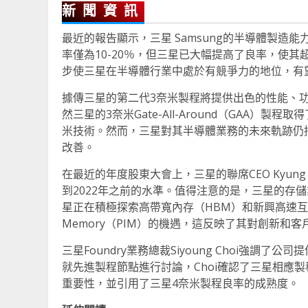
新聞資訊
最近的報告顯示，三星 Samsung的半導體製造
率僅為10-20％，但三星已大幅提高了良率，使
步使三星在半導體行業中處於有競爭力的地位，有
據傳三星的第二代3奈米製程將提供出色的性能、功
然三星的3奈米Gate-All-Around（GAA）
米技術。然而，三星對其半導體業務的未來軌跡仍
改善。
在最近的年度股東大會上，三星的聯席CEO Kyung
到2022年之前的水準。值得注意的是，三星的存
星正在積極探索高帶寬內存（HBM）和新興高速互連協議，如CX
Memory（PIM）的機遇，這反映了其對創新和
三星Foundry業務總裁Siyoung Choi強
就先進製程節點進行討論，Choi確認了三星相應
重要性，並引用了三星4奈米製程良率的成熟度。