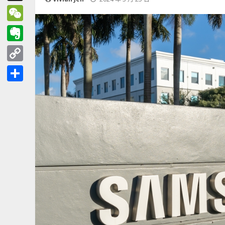
Threads
WeChat
Evernote
Copy
Link
分
享