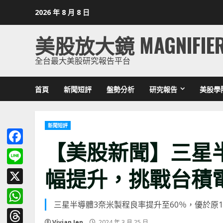
Skip
2026 年 8 月 8 日
to
content
美股放大鏡 MAGNIFIE
全台最大美股研究報告平台
首頁
新聞短評
盤勢分析
研究報告
美股學
新聞短評
【美股新聞】三星
Facebook
幅提升，挑戰台積
Line
X
三星半導體3奈米製程良率提升至60％，優於原1
WhatsApp
Vivian Jen
2024 年 3 月 25 日