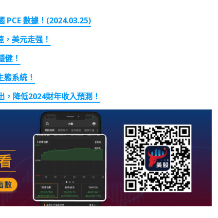
 PCE
數據！(2024.03.25)
速，美元走强！
穩健！
生態系統！
，降低2024財年收入預測！