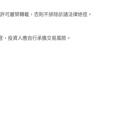
未經許可嚴禁轉載，否則不排除訢諸法律途徑。
意，投資人應自行承擔交易風險。
note
py
分