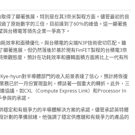
能力取得了顯著進展，特別是在其3奈米製程方面。儘管最初的良
其超過了原始數字的三倍，目前達到了60％的峰值。這一顯著進
望與台積電等領先企業一爭高下。
耗效率和面積優化，與台積電的尖端N3P技術密切匹配。雖
製程取得了顯著進展，但仍然落後於基於現有FinFET製程的台積電3奈
持樂觀態度，預計在功耗效率和邏輯面積方面將比上一代有所
 Kye-hyun對半導體部門的收入前景表達了信心，預計將恢復
儲業務已於一月份實現盈利，標誌著一個重大的轉折。此外，三
L（Compute Express Link）和Processor In
客戶參與的承諾。
調了公司提供穩定和有競爭力的半導體解決方案的承諾。儘管承認英特爾
製程計劃的準備就緒。他強調了穩定供應鏈和有競爭力的產品的