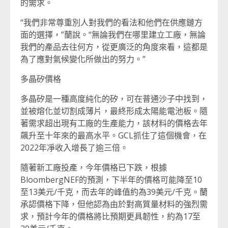
的需求。
“我們非常尊重別人對我們的看法和他們在供應鏈方
面的選擇，”蘭說。“無論我們在哪里建立工廠，無論
我們的產品去往何方，從更廣泛的角度來看，這都是
為了應對氣候變化所做出的努力。”
多晶矽價格
多晶矽是一種高度純化的矽，可在普通沙子中找到，
並被熔化並切割成薄片，最終形成太陽能電池板。隨
著需求超出現有工廠的生產能力，該材料的價格去年
飆升至十年來的最高水平。GCL抓住了這個機會，在
2022年凈收入增長了逾三倍。
隨著新工廠投產，今年價格已下跌，根據
BloombergNEF的預測，下半年的價格可能降至10
至13美元/千克，而去年的峰值約為39美元/千克。蘭
承認價格下降，但他認為由於對高質量材料的強烈需
求，預計今年的價格將比預期更具韌性，約為17至