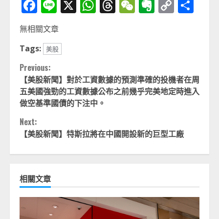
Facebook
Line
X
WhatsApp
Threads
WeChat
Evernot
Copy
分
Link
享
無相關文章
Tags:
美股
Continue
Previous:
【美股新聞】對於工資數據的預測準確的投機者在周
Reading
五美國強勁的工資數據公布之前幾乎完美地定時進入
做空基準國債的下注中。
Next:
【美股新聞】特斯拉將在中國開設新的巨型工廠
相關文章