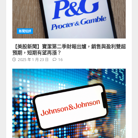
新聞短評
【美股新聞】寶潔第二季財報出爐，銷售與盈利雙超
預期，短期有望再漲？
2025 年 1 月 23 日
16