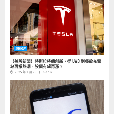
新聞短評
【美股新聞】特斯拉持續創新，從 UWB 到餐飲充電
站再掀熱潮，股價有望再漲？
2025 年 1 月 23 日
18