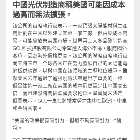
中國光伏制造商稱美國可能因成本
過高而無法擴張。
該公司的首席執行官表示，一家頂級太陽能材料生產
商計劃在中國以外建立其第一家工廠，但由於成本高
昂，可能會放棄美國市場。世界第二大多晶矽制造商
GCL科技控股有限公司希望進入海外市場，服務國外
客戶，因為海外價格更高。該公司的聯席首席執行官
蘭天時表示，全球各國正在努力發展自己的太陽能電
池板供應鏈，以與中國在該領域的主導地位競爭。雖
然美國去年通過了通脹削減法案邁出了重要的一步，
但是建造一家工廠在美國的成本仍然至少比中國高五
倍，而且建設時間被監管要求拖延。盡管尚未決定，
但蘭表示，GCL一直在將搜索努力集中在歐洲、中東
和金磚國家。
“美國的政策很有吸引力，但還不夠有吸引力，”蘭
說。
GCL在美國的猶豫態度與三家中國頂級太陽能設備制