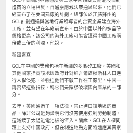
造商的立場相反。自通脹削減法案通過以來，他們已
經宣布了在美國建廠的計劃。總部位於江蘇蘇州的
GCL計劃通過與當地行業領導者的合資企業建立海外
工廠，並有望在年底前宣布。由於中國以外的多晶矽
價格更高，該公司的海外工廠可能會獲得中國工廠兩
倍或三倍的利潤，他說。
新疆審查
GCL在中國的業務包括在新疆的多晶矽工廠，美國和
其他國家指責該地區政府針對維吾爾族穆斯林人口進
行人權侵犯，並強迫他們不願工作在工廠里。中國一
再否認這些指控，稱它們是陰謀破壞國內產業的一部
分。
去年，美國通過了一項法律，禁止進口該地區的商
品，除非公司能夠證明它們沒有使用強制勞動制造，
這減緩了太陽能電池板的流入。蘭說，GCL在人權問
題上支持中國政府，但在制造地點方面將適應其買家