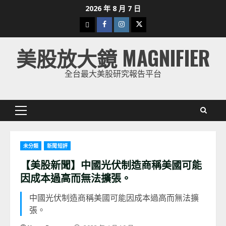
Skip
2026 年 8 月 7 日
to
下
Facebook
Instagram
Twitter
content
載
美股放大鏡 MAGNIFIER
美
股
全台最大美股研究報告平台
K
線
Primary
Menu
未分類
新聞短評
【美股新聞】中國光伏制造商稱美國可能
因成本過高而無法擴張。
中國光伏制造商稱美國可能因成本過高而無法擴
張。