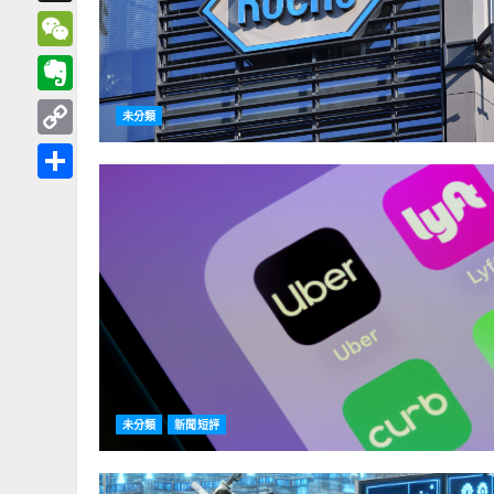
Threads
WeChat
Evernote
未分類
Copy
Link
分
享
未分類
新聞短評