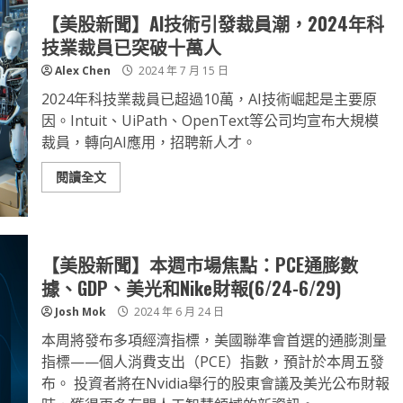
【美股新聞】AI技術引發裁員潮，2024年科
技業裁員已突破十萬人
Alex Chen
2024 年 7 月 15 日
2024年科技業裁員已超過10萬，AI技術崛起是主要原
因。Intuit、UiPath、OpenText等公司均宣布大規模
裁員，轉向AI應用，招聘新人才。
閱讀全文
【美股新聞】本週市場焦點：PCE通膨數
據、GDP、美光和Nike財報(6/24-6/29)
Josh Mok
2024 年 6 月 24 日
本周將發布多項經濟指標，美國聯準會首選的通膨測量
指標——個人消費支出（PCE）指數，預計於本周五發
布。 投資者將在Nvidia舉行的股東會議及美光公布財報