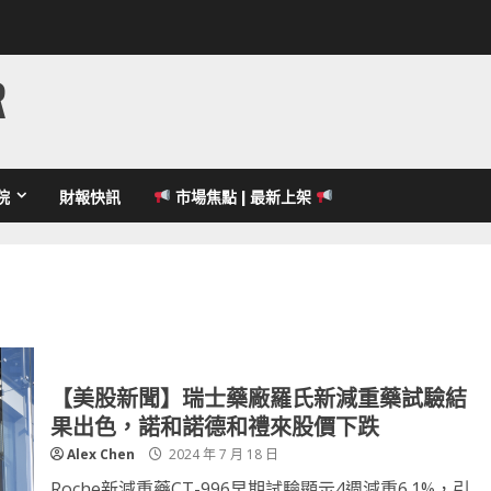
R
院
財報快訊
市場焦點 | 最新上架
【美股新聞】瑞士藥廠羅氏新減重藥試驗結
果出色，諾和諾德和禮來股價下跌
Alex Chen
2024 年 7 月 18 日
Roche新減重藥CT-996早期試驗顯示4週減重6.1%，引