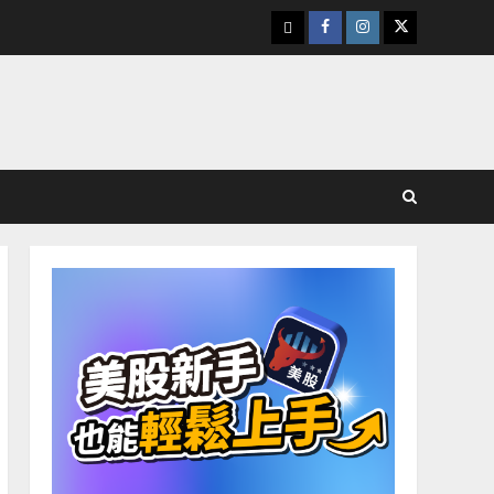
下
Facebook
Instagram
Twitter
載
美
股
K
線