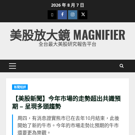
Skip
2026 年 8 月 7 日
to
下
Facebook
Instagram
Twitter
content
載
美股放大鏡 MAGNIFIER
美
股
全台最大美股研究報告平台
K
線
Primary
Menu
新聞短評
【美股新聞】今年市場的走勢超出共識預
期 – 呈現多頭趨勢
周四，有消息證實熊市已在去年10月結束，此後
開始了新的牛市。今年的市場走勢比預期的牛市
還要更為樂觀。