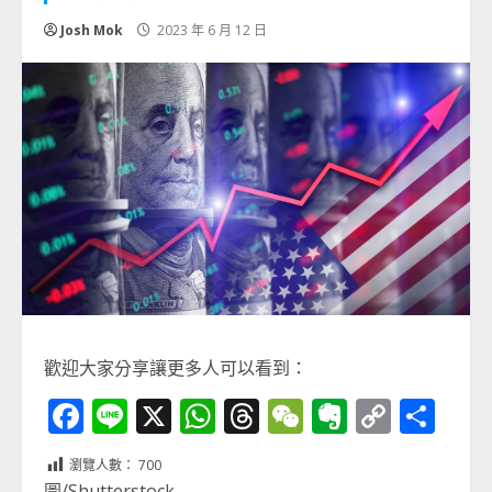
Josh Mok
2023 年 6 月 12 日
歡迎大家分享讓更多人可以看到：
Facebook
Line
X
WhatsApp
Threads
WeChat
Evernot
Copy
分
Link
享
瀏覽人數：
700
圖/Shutterstock