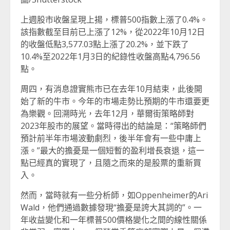
上週股市收盤呈現上揚，標普500指數上漲了0.4%。
該指數截至目前已上漲了12%，從2022年10月12日
的收盤低點3,577.03點上漲了20.2%，並下跌了
10.4%至2022年1月3日的紀錄性收盤高點4,796.56
點。
周四，有消息證實熊市已在去年10月結束，此後開
始了新的牛市。今年的市場走勢比預期的牛市還要更
為樂觀。回溯時光，去年12月，華爾街策略師對
2023年股市的展望。當時得出的結論是：“策略師們
預計前半年市場波動劇烈，後半年會有一些中庸上
漲。”最大的擔憂是一個短暫的盈利增長衰退，這一
點已經真的實現了，且隨之而來的是股票的重新買
入。
然而，當時就有一些分析師，如Oppenheimer的Ari
Wald，他們通過數據發現“擔憂是誇大其詞的”。一
年收益變化和一年標普500價格變化之間的線性關係