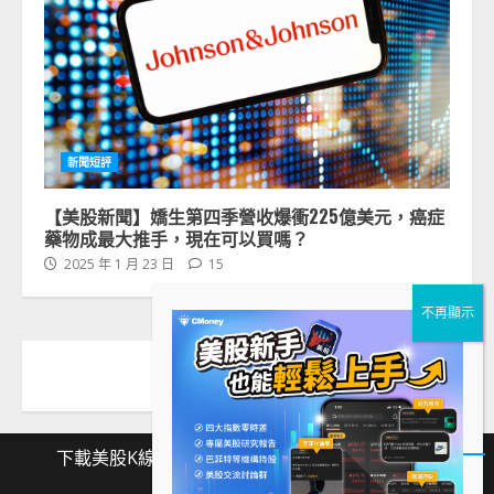
新聞短評
【美股新聞】嬌生第四季營收爆衝225億美元，癌症
藥物成最大推手，現在可以買嗎？
2025 年 1 月 23 日
15
下載美股K線
Facebook
Instagram
Twitter