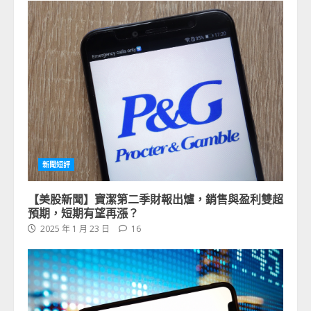
新聞短評
【美股新聞】寶潔第二季財報出爐，銷售與盈利雙超
預期，短期有望再漲？
2025 年 1 月 23 日
16