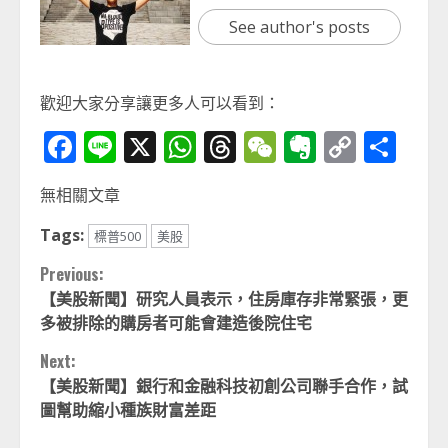
See author's posts
歡迎大家分享讓更多人可以看到：
Facebook
Line
X
WhatsApp
Threads
WeChat
Evernot
Copy
分
Link
享
無相關文章
Tags:
標普500
美股
Continue
Previous:
【美股新聞】研究人員表示，住房庫存非常緊張，更
Reading
多被排除的購房者可能會建造後院住宅
Next:
【美股新聞】銀行和金融科技初創公司聯手合作，試
圖幫助縮小種族財富差距