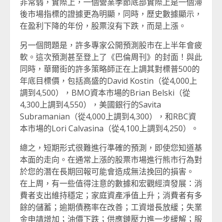
非常弱，實際上，一個營業季節底部實際上是一個滯
後市場指標的證據更為明顯，同時，歷史數據顯示，
在盈利下降的年份，股票沒有下跌，而是上漲。
另一個問題是，許多專家公開預測股市在上半年會疲
軟。這次預測甚至登上了《巴倫周刊》的封面！與此
同時，華爾街的許多策略師正在上調其對標普500的
年底目標價，包括高盛的David Kostin（從4,000上
調到4,500），BMO資本市場的Brian Belski（從
4,300上調到4,550），美國銀行的Savita
Subramanian（從4,000上調到4,300），和RBC資
本市場的Lori Calvasina（從4,100上調到4,250）。
總之，短期形式很難進行準確的預測，即使您知道基
本面的走向。在通常上漲的股票市場進行熊市行為對
於您的潛在長期回報可能會造成無法挽回的損害。
在上周，有一些值得注意的數據和宏觀經濟發展：消
費者支出維持穩定；家庭資產凈值上升；消費者有多
餘的儲蓄；逾期債務率在改善；工資增長放緩；失業
金申請增加；油價下跌；供應鏈壓力進一步緩解；服