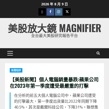
Skip
2026 年 8 月 9 日
to
下
Facebook
Instagram
Twitter
content
載
美股放大鏡 MAGNIFIER
美
股
全台最大美股研究報告平台
K
線
Primary
Menu
新聞短評
【美股新聞】個人電腦銷量暴跌:蘋果公司
在2023年第一季度遭受最嚴重的打擊
在分析的前五大個人電腦公司中，蘋果公司遭受
的打擊最大，第一季度出貨量比2022年同期下降
40.5%，其次是戴爾科技公司，下降31%。聯想集