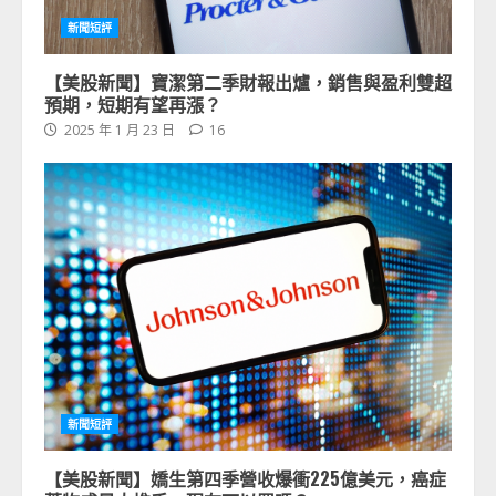
新聞短評
【美股新聞】寶潔第二季財報出爐，銷售與盈利雙超
預期，短期有望再漲？
2025 年 1 月 23 日
16
新聞短評
【美股新聞】嬌生第四季營收爆衝225億美元，癌症