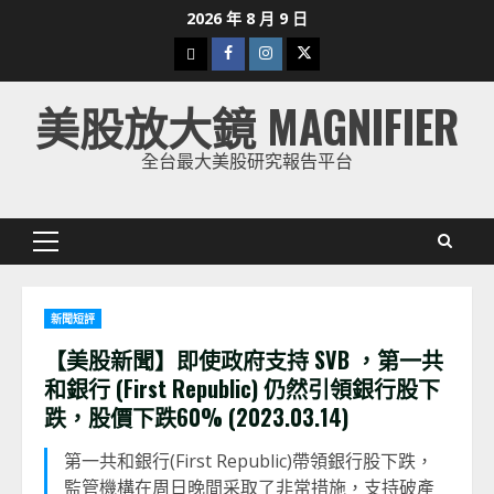
Skip
2026 年 8 月 9 日
to
下
Facebook
Instagram
Twitter
content
載
美股放大鏡 MAGNIFIER
美
股
全台最大美股研究報告平台
K
線
Primary
Menu
新聞短評
【美股新聞】即使政府支持 SVB ，第一共
和銀行 (First Republic) 仍然引領銀行股下
跌，股價下跌60% (2023.03.14)
第一共和銀行(First Republic)帶領銀行股下跌，
監管機構在周日晚間采取了非常措施，支持破產