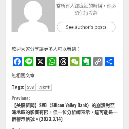
當所有人都瘋狂的時候，你必
須保持冷靜
See author's posts
歡迎大家分享讓更多人可以看到：
Facebook
Line
X
WhatsApp
Threads
WeChat
Evernot
Copy
分
Link
享
無相關文章
Tags:
SVB
流動性
Continue
Previous:
【美股新聞】SVB（Silicon Valley Bank）的崩潰對亞
Reading
洲地區的影響有限，但一位分析師表示，這可能是一
個警示信號。(2023.3.14)