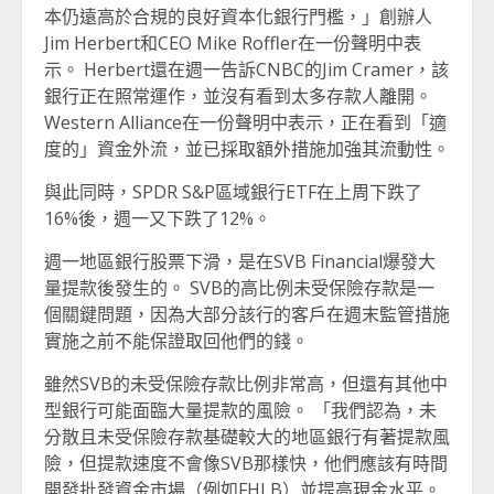
本仍遠高於合規的良好資本化銀行門檻，」創辦人
Jim Herbert和CEO Mike Roffler在一份聲明中表
示。 Herbert還在週一告訴CNBC的Jim Cramer，該
銀行正在照常運作，並沒有看到太多存款人離開。
Western Alliance在一份聲明中表示，正在看到「適
度的」資金外流，並已採取額外措施加強其流動性。
與此同時，SPDR S&P區域銀行ETF在上周下跌了
16%後，週一又下跌了12%。
週一地區銀行股票下滑，是在SVB Financial爆發大
量提款後發生的。 SVB的高比例未受保險存款是一
個關鍵問題，因為大部分該行的客戶在週末監管措施
實施之前不能保證取回他們的錢。
雖然SVB的未受保險存款比例非常高，但還有其他中
型銀行可能面臨大量提款的風險。 「我們認為，未
分散且未受保險存款基礎較大的地區銀行有著提款風
險，但提款速度不會像SVB那樣快，他們應該有時間
開發批發資金市場（例如FHLB）並提高現金水平。