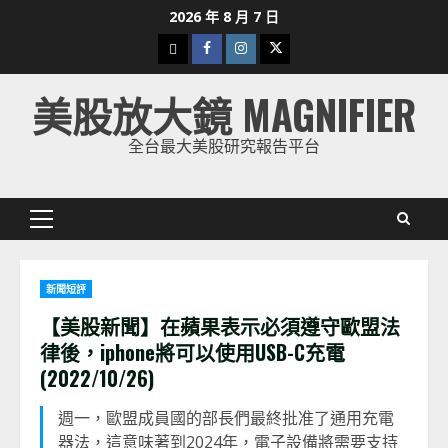
Skip
2026 年 8 月 7 日
to
下
Facebook
Instagram
Twitter
content
載
美股放大鏡 MAGNIFIER
美
股
全台最大美股研究報告平台
K
線
Primary
Menu
新聞短評
【美股新聞】在蘋果表示必須遵守歐盟法
律後，iphone將可以使用USB-C充電
(2022/10/26)
週一，歐盟成員國的部長們最終批准了通用充電
器法，這意味著到2024年，電子設備將需要支持