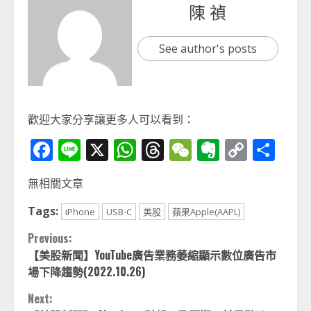
陳 禎
See author's posts
歡迎大家分享讓更多人可以看到：
Facebook
Line
X
WhatsApp
Threads
WeChat
Evernot
Copy
分
Link
享
無相關文章
Tags:
iPhone
USB-C
美股
蘋果Apple(AAPL)
Continue
Previous:
【美股新聞】YouTube廣告業務萎縮顯示數位廣告市
Reading
場下降趨勢(2022.10.26)
Next: