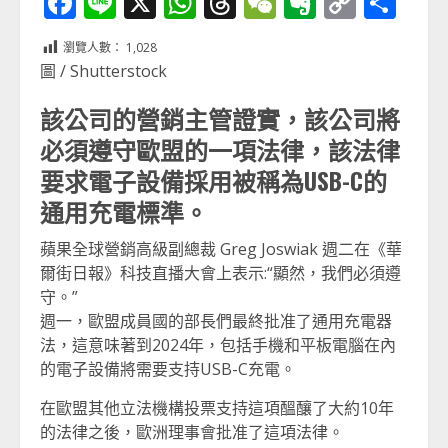
Facebook
Line
X
WhatsApp
Threads
WeChat
Evernot
Copy
分
Link
享
瀏覽人數：
1,028
圖 / Shutterstock
該公司的營銷主管證實，該公司將
必須遵守歐盟的一項法律，該法律
要求電子設備採用被稱為USB-C的
通用充電標準。
蘋果全球營銷高級副總裁 Greg Joswiak 週二在《華
爾街日報》科技直播大會上表示:“顯然，我們必須遵
守。”
週一，歐盟成員國的部長們最終批准了通用充電器
法，這意味著到2024年，包括手機和平板電腦在內
的電子設備將需要支持USB-C充電。
在歐盟其他立法機構投票支持這項醞釀了大約10年
的法律之後，歐洲理事會批准了這項法律。