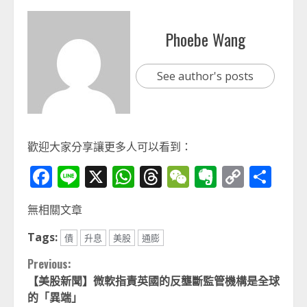
Phoebe Wang
See author's posts
歡迎大家分享讓更多人可以看到：
Facebook
Line
X
WhatsApp
Threads
WeChat
Evernot
Copy
分
Link
享
無相關文章
Tags:
債
升息
美股
通膨
Continue
Previous:
【美股新聞】微軟指責英國的反壟斷監管機構是全球
Reading
的「異端」