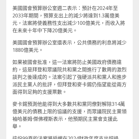
美國國會預算辦公室週二表示：預計在2024年至
2033年期間，預算支出上的減少將達到1.3萬億美
元，法案將使義務性支出減少100億美元，而收入將
在未來十年中下降20億美元。
美國國會預算辦公室還表示，公共債務的利息將減少
1880億美元。
如果被國會批准，這一法案將防止美國政府債務違
約，這是拜登和眾議院共和黨之間進行了數周的激烈
談判之後達成的。法案引起了強硬派共和黨人和進步
派民主黨人的批評，但拜登和麥卡錫仍指望能從兩方
面得到足夠的支援票數。
麥卡錫預測他能得到大多數共和黨同僚對解除314萬
億美元的債務上限的協議的支援，而眾議院民主黨領
袖哈基姆·傑佛裡斯表示，他預期民主黨會支援此
舉。
這份99頁的法案將授權在2024財政年度支出超過