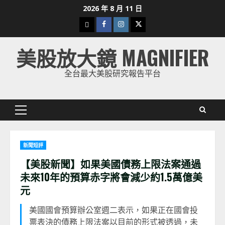
Skip
2026 年 8 月 11 日
to
下
Facebook
Instagram
Twitter
content
載
美股放大鏡 MAGNIFIER
美
股
全台最大美股研究報告平台
K
線
Primary
Menu
新聞短評
【美股新聞】如果美國債務上限法案通過
未來10年的預算赤字將會減少約1.5萬億美
元
美國國會預算辦公室週二表示，如果正在國會投
票表決的債務上限法案以目前的形式被透過，未