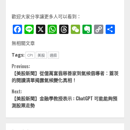
歡迎大家分享讓更多人可以看到：
Facebook
Line
X
WhatsApp
Threads
WeChat
Evernot
Copy
分
Link
享
無相關文章
Tags:
CPI
美股
通膨
Continue
Previous:
【美股新聞】從億萬富翁慈善家到氣候倡導者：蓋茨
Reading
的閱讀清單揭露氣候變化真相！
Next:
【美股新聞】金融學教授表示 : ChatGPT 可能能夠預
測股票走勢