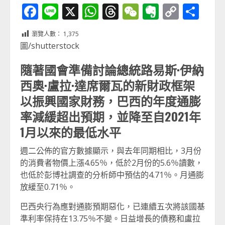
Facebook
Line
X
WhatsApp
Threads
WeChat
Evernot
Copy
分
Link
享
瀏覽人數：
1,375
圖/shutterstock
隨著國會準備討論總統路易斯·伊納
西奧·盧拉·達席爾瓦的新財政框架
以振興國家財務，巴西的年度通膨
率減緩超出預期，並降至自2021年
1月以來的最低水平
週二公佈的官方數據顯示，與去年同期相比，3月份
的消費者物價上漲4.65％，低於2月份的5.6％讀數，
也低於彭博社調查的分析師中預估的4.71％。月通膨
放緩至0.71％。
巴西央行為應對通膨預期惡化，已連續五次將該國基
準利率保持在13.75％不變。日益增長的債務和盧拉