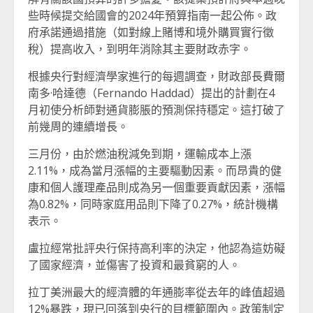
些時候提交給國會的2024年預算指南一起公佈。政
府承諾通過措施（如對線上賭博和境外購買實行徵
稅）提高收入，到明年消除其主要財政赤字。
根據央行對經濟學家進行的每週調查，財政部長費爾
南多·哈達德（Fernando Haddad）提出的計劃在4
月初使分析師對通貨膨脹的預測保持穩定。這打破了
前幾周的連續增長。
三月份，由於燃油稅減免到期，運輸成本上漲
2.11%，成為當月漲幅的主要驅動因素。而昂貴的健
康和個人護理產品則成為另一個重要貢獻因素，漲幅
為0.82%，同時家庭用品則下降了0.27%，統計機構
表示。
盧拉經常批評央行保持高利率的決定，他認為這妨礙
了國家經濟，並傷害了投資和最貧窮的人。
拉丁美洲最大的經濟體的年通膨率從去年的峰值超過
12%暴跌，現已回落到央行的目標範圍內。政策制定