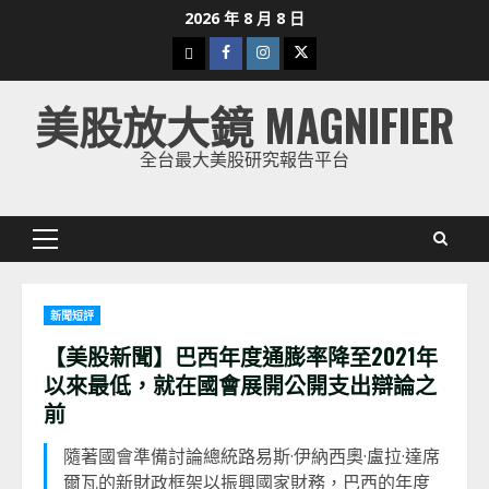
Skip
2026 年 8 月 8 日
to
下
Facebook
Instagram
Twitter
content
載
美股放大鏡 MAGNIFIER
美
股
全台最大美股研究報告平台
K
線
Primary
Menu
新聞短評
【美股新聞】巴西年度通膨率降至2021年
以來最低，就在國會展開公開支出辯論之
前
隨著國會準備討論總統路易斯·伊納西奧·盧拉·達席
爾瓦的新財政框架以振興國家財務，巴西的年度