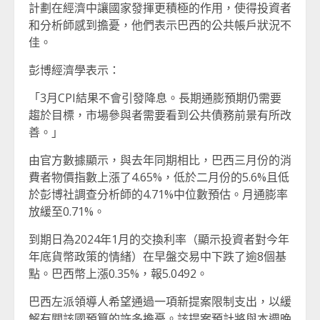
計劃在經濟中讓國家發揮更積極的作用，使得投資者
和分析師感到擔憂，他們表示巴西的公共帳戶狀況不
佳。
彭博經濟學表示：
「3月CPI結果不會引發降息。長期通膨預期仍需要
趨於目標，市場參與者需要看到公共債務前景有所改
善。」
由官方數據顯示，與去年同期相比，巴西三月份的消
費者物價指數上漲了4.65%，低於二月份的5.6%且低
於彭博社調查分析師的4.71%中位數預估。月通膨率
放緩至0.71%。
到期日為2024年1月的交換利率（顯示投資者對今年
年底貨幣政策的情緒）在早盤交易中下跌了逾8個基
點。巴西幣上漲0.35%，報5.0492。
巴西左派領導人希望通過一項新提案限制支出，以緩
解有關該國預算的許多擔憂。該提案預計將與本週晚