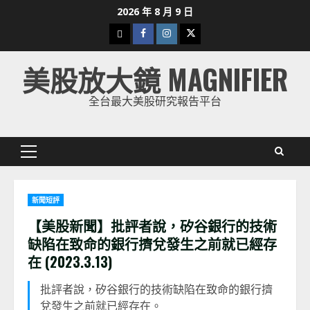
Skip
2026 年 8 月 9 日
to
下
Facebook
Instagram
Twitter
content
載
美股放大鏡 MAGNIFIER
美
股
全台最大美股研究報告平台
K
線
Primary
Menu
新聞短評
【美股新聞】批評者說，矽谷銀行的技術
缺陷在致命的銀行擠兌發生之前就已經存
在 (2023.3.13)
批評者說，矽谷銀行的技術缺陷在致命的銀行擠
兌發生之前就已經存在。