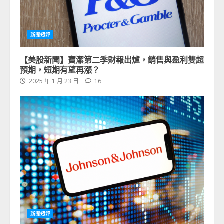
新聞短評
【美股新聞】寶潔第二季財報出爐，銷售與盈利雙超
預期，短期有望再漲？
2025 年 1 月 23 日
16
新聞短評